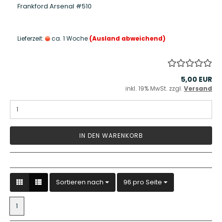
Frankford Arsenal #510
Lieferzeit:
ca. 1 Woche
(Ausland abweichend)
5,00 EUR
inkl. 19% MwSt. zzgl.
Versand
IN DEN WARENKORB
Sortieren nach
pro Seite
Sortieren nach
96 pro Seite
1