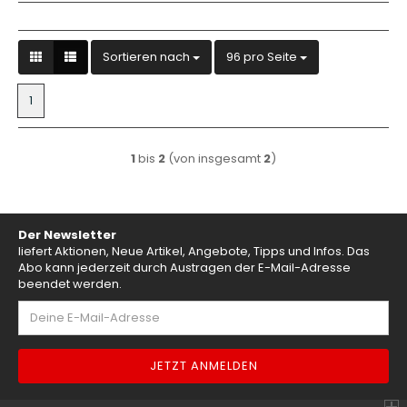
Sortieren nach
pro Seite
Sortieren nach
96 pro Seite
1
1
bis
2
(von insgesamt
2
)
Der Newsletter
liefert Aktionen, Neue Artikel, Angebote, Tipps und Infos. Das
Abo kann jederzeit durch Austragen der E-Mail-Adresse
beendet werden.