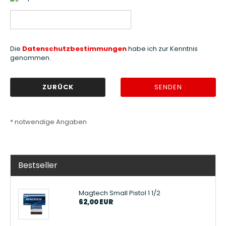
DATENSCHUTZBESTIMMUNGEN
Die
Datenschutzbestimmungen
habe ich zur Kenntnis
genommen.
ZURÜCK
SENDEN
* notwendige Angaben
Bestseller
Magtech Small Pistol 1 1/2
62,00 EUR