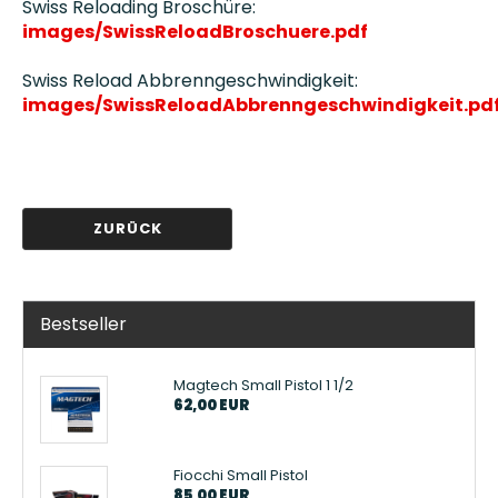
Swiss Reloading Broschüre:
images/SwissReloadBroschuere.pdf
Swiss Reload Abbrenngeschwindigkeit:
images/SwissReloadAbbrenngeschwindigkeit.pd
ZURÜCK
Bestseller
Magtech Small Pistol 1 1/2
62,00 EUR
Fiocchi Small Pistol
85,00 EUR