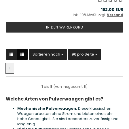
152,00 EUR
inkl. 19% MwSt. zzgl.
Versand
IN DEN WARENKORB
Sortieren nach
pro Seite
Sortieren nach
96 pro Seite
1
1
bis
8
(von insgesamt
8
)
Welche Arten von Pulverwaagen gibt es?
Mechanische Pulverwaagen:
Diese klassischen
Waagen arbeiten ohne Strom und bieten eine sehr
hohe Genauigkeit. Sie sind besonders zuverlässig und
langlebig.