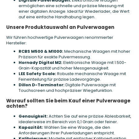
Digitale Pulverwaagen:
Elektronische Waagen
ermöglichen eine schnelle und präzise Messung mit
einer digitalen Anzeige. Ideal für Wiederlader, die Wert
auf eine einfache Handhabung legen.
Unsere Produktauswahl an Pulverwaagen
Wir führen hochwertige Pulverwaagen renommierter
Hersteller:
RCBS M500 & M1000:
Mechanische Waagen mit hoher
Präzision für exakte Pulvermessung.
Hornady Digital M2:
Elektronische Waage mit 1.500-
Grain-Kapazität und hoher Messgenauigkeit.
LEE Safety Scale:
Robuste mechanische Waage mit
Feineinteilung für präzise Ladevorgänge.
Dillon D-Terminator:
Digitale Pulverwaage mit
Touchscreen und hochpräziser Wiegefunktion.
Worauf sollten Sie beim Kauf einer Pulverwaage
achten?
Genauigkeit:
Achten Sie auf eine präzise Ablesbarkeit,
idealerweise im Bereich von 0,1 Grain oder feiner.
Kapazität:
Wählen Sie eine Waage, die den
Anforderungen Ihrer Pulverladungen entspricht.
Kalibrierung:
Modelle mit einfacher Kalibrierfunktion