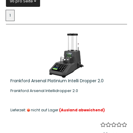
pro Seite
96 pro Seite
1
Frankford Arsenal Platinium Intelli Dropper 2.0
Frankford Arsenal Intellidropper 2.0
Lieferzeit:
nicht auf Lager
(Ausland abweichend)