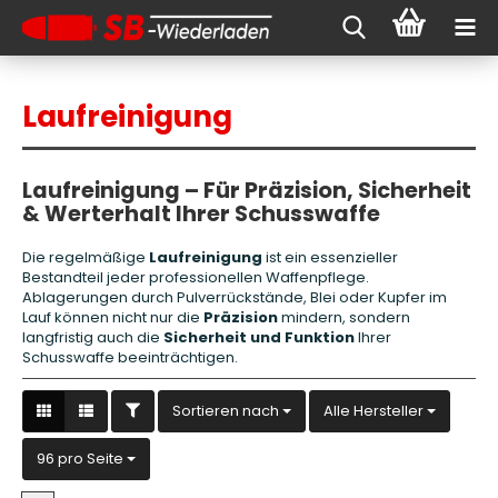
Laufreinigung
Laufreinigung – Für Präzision, Sicherheit
& Werterhalt Ihrer Schusswaffe
Die regelmäßige
Laufreinigung
ist ein essenzieller
Bestandteil jeder professionellen Waffenpflege.
Ablagerungen durch Pulverrückstände, Blei oder Kupfer im
Lauf können nicht nur die
Präzision
mindern, sondern
langfristig auch die
Sicherheit und Funktion
Ihrer
Schusswaffe beeinträchtigen.
FILTER
Sortieren nach
Sortieren nach
Alle Hersteller
pro Seite
96 pro Seite