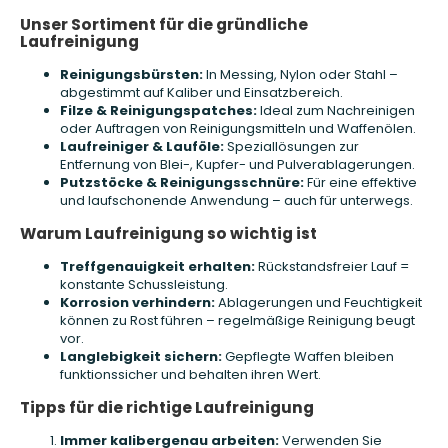
Unser Sortiment für die gründliche
Laufreinigung
Reinigungsbürsten:
In Messing, Nylon oder Stahl –
abgestimmt auf Kaliber und Einsatzbereich.
Filze & Reinigungspatches:
Ideal zum Nachreinigen
oder Auftragen von Reinigungsmitteln und Waffenölen.
Laufreiniger & Lauföle:
Speziallösungen zur
Entfernung von Blei-, Kupfer- und Pulverablagerungen.
Putzstöcke & Reinigungsschnüre:
Für eine effektive
und laufschonende Anwendung – auch für unterwegs.
Warum Laufreinigung so wichtig ist
Treffgenauigkeit erhalten:
Rückstandsfreier Lauf =
konstante Schussleistung.
Korrosion verhindern:
Ablagerungen und Feuchtigkeit
können zu Rost führen – regelmäßige Reinigung beugt
vor.
Langlebigkeit sichern:
Gepflegte Waffen bleiben
funktionssicher und behalten ihren Wert.
Tipps für die richtige Laufreinigung
Immer kalibergenau arbeiten:
Verwenden Sie