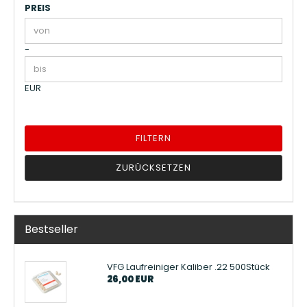
PREIS
PREIS
Preis bis
-
EUR
FILTERN
ZURÜCKSETZEN
Bestseller
VFG Laufreiniger Kaliber .22 500Stück
26,00 EUR