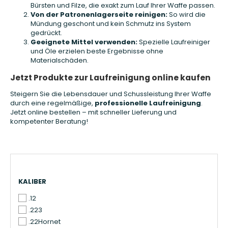
Bürsten und Filze, die exakt zum Lauf Ihrer Waffe passen.
Von der Patronenlagerseite reinigen:
So wird die
Mündung geschont und kein Schmutz ins System
gedrückt.
Geeignete Mittel verwenden:
Spezielle Laufreiniger
und Öle erzielen beste Ergebnisse ohne
Materialschäden.
Jetzt Produkte zur Laufreinigung online kaufen
Steigern Sie die Lebensdauer und Schussleistung Ihrer Waffe
durch eine regelmäßige,
professionelle Laufreinigung
.
Jetzt online bestellen – mit schneller Lieferung und
kompetenter Beratung!
KALIBER
KALIBER
.12
.223
.22Hornet