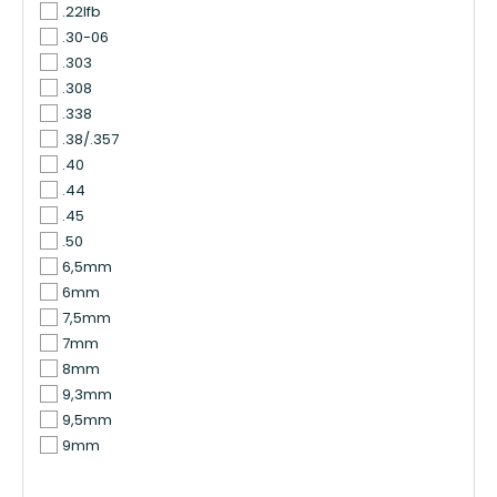
.22lfb
.30-06
.303
.308
.338
.38/.357
.40
.44
.45
.50
6,5mm
6mm
7,5mm
7mm
8mm
9,3mm
9,5mm
9mm