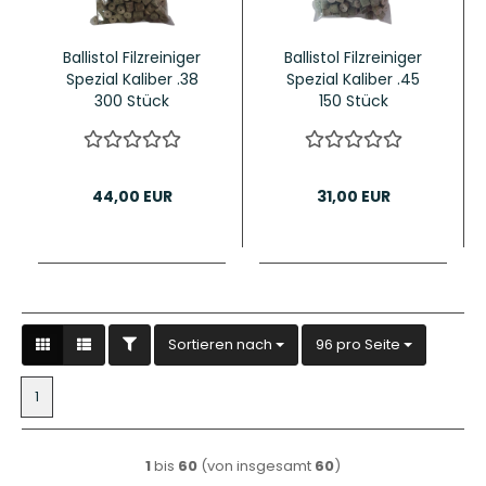
Ballistol Filzreiniger
Ballistol Filzreiniger
Spezial Kaliber .38
Spezial Kaliber .45
300 Stück
150 Stück
44,00 EUR
31,00 EUR
FILTER
Sortieren nach
pro Seite
Sortieren nach
96 pro Seite
1
1
bis
60
(von insgesamt
60
)