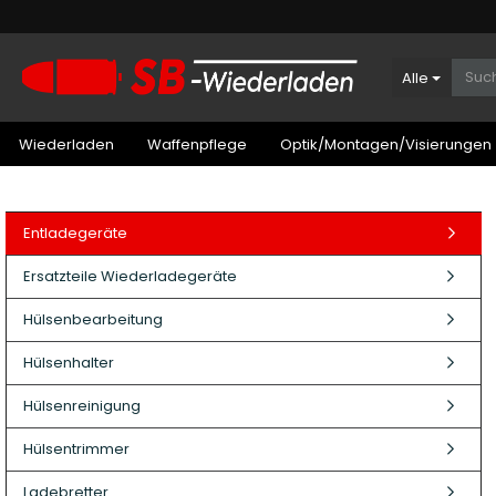
Alle
Wiederladen
Waffenpflege
Optik/Montagen/Visierungen
Entladegeräte
Ersatzteile Wiederladegeräte
Hülsenbearbeitung
Hülsenhalter
Hülsenreinigung
Hülsentrimmer
Patronenboxen Kurzwaffe
Ladebretter