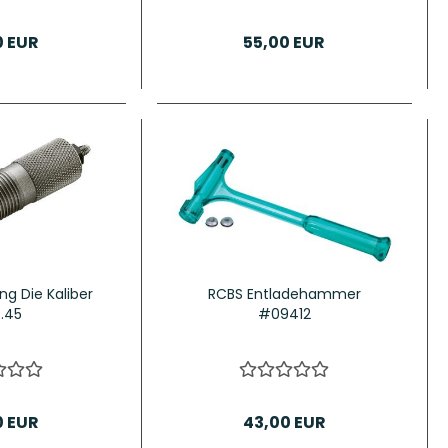
0 EUR
55,00 EUR
g Die Kaliber
RCBS Entladehammer
-.45
#09412
0 EUR
43,00 EUR