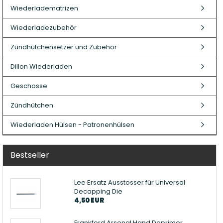
Wiederladematrizen
Wiederladezubehör
Zündhütchensetzer und Zubehör
Dillon Wiederladen
Geschosse
Zündhütchen
Wiederladen Hülsen - Patronenhülsen
Bestseller
Lee Ersatz Ausstosser für Universal
Decapping Die
4,50 EUR
Frankford Arsenal Hand Deprimer