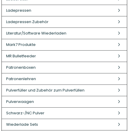
Patronenboxen
Langwaffe
Ladepressen
Aufbewahrungsboxen/Sonstige
Boxen
Ladepressen Zubehör
Literatur/Software Wiederladen
Mark7 Produkte
MR Bulletfeeder
Armanov Dillon Zubehör
Gesc
Patronenboxen
Dillon Ersatzteile
Gesc
Dillon Matrizen
Patronenlehren
Dillon Wiederladen
Pulverfüller und Zubehör zum Pulverfüllen
Double Alpha Academy
Produkte
Pulverwaagen
Ladepressen
Ladepressen Zubehör
Schwarz-/NC Pulver
Uniqutek Dillon Zubehör
Wiederlade Sets