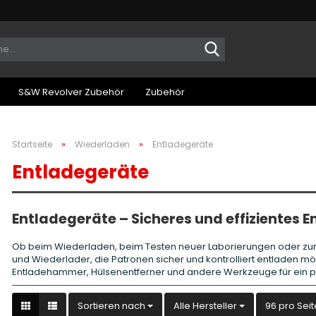
Suche...
S&W Revolver Zubehör
Zubehör
»
»
Startseite
Wiederladen
Entladegeräte
Entladegeräte
Entladegeräte – Sicheres und effizientes 
Ob beim Wiederladen, beim Testen neuer Laborierungen oder zur 
und Wiederlader, die Patronen sicher und kontrolliert entladen m
Entladehammer, Hülsenentferner und andere Werkzeuge für ein p
Sortieren nach
pro Seite
Sortieren nach
Alle Hersteller
96 pro Seit