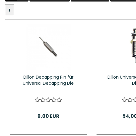
1
hosse Kurzwaffe
Zündhütchen Small
hosse Langwaffe
Zündhütchen Large
Dillon Decapping Pin für
Dillon Univer
Zündhütchen Sonstige
Universal Decapping Die
D
9,00 EUR
54,0