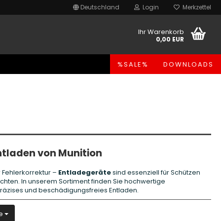
Deutschland
Login
Merkzettel
Ihr Warenkorb
0,00 EUR
%SALE%
DOWNLOADS
Entladen von Munition
Fehlerkorrektur –
Entladegeräte
sind essenziell für Schützen
öchten. In unserem Sortiment finden Sie hochwertige
räzises und beschädigungsfreies Entladen.
e