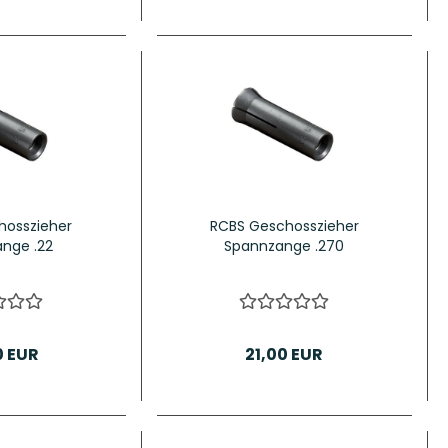
hosszieher
RCBS Geschosszieher
nge .22
Spannzange .270
0 EUR
21,00 EUR