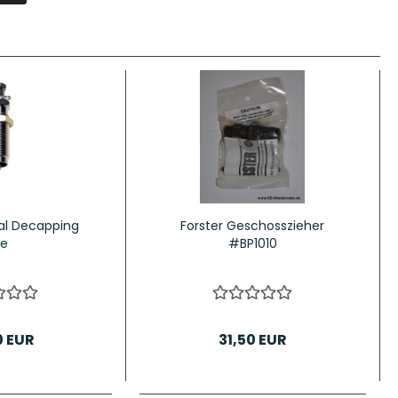
sal Decapping
Forster Geschosszieher
ie
#BP1010
0 EUR
31,50 EUR