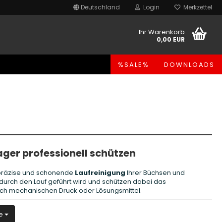
Deutschland
Login
Merkzettel
Ihr Warenkorb
0,00 EUR
%SALE%
DOWNLOADS
ger professionell schützen
ie präzise und schonende
Laufreinigung
Ihrer Büchsen und
t durch den Lauf geführt wird und schützen dabei das
h mechanischen Druck oder Lösungsmittel.
e