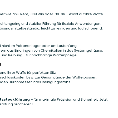
er wie .223 Rem, .308 Win oder .30-06 – exakt auf Ihre Waffe
ichtungsring und stabiler Führung für flexible Anwendungen.
ösungsmittelbeständig, leicht zu reinigen und laufschonend.
ft nicht im Patronenlager oder am Laufanfang.
ern das Eindringen von Chemikalien in das Systemgehäuse.
ß und Reibung – für nachhaltige Waffenpflege.
g
e Ihrer Waffe für perfekten Sitz.
erschlusskasten bzw. zur Gesamtlänge der Waffe passen.
nden Durchmesser Ihres Reinigungsstabs.
tzstockführung
– für maximale Präzision und Sicherheit. Jetzt
ratung profitieren!