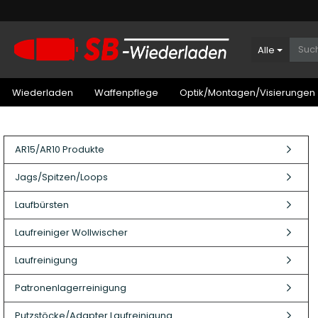
Alle
Wiederladen
Waffenpflege
Optik/Montagen/Visierungen
AR15/AR10 Produkte
Jags/Spitzen/Loops
Laufbürsten
Laufreiniger Wollwischer
Laufreinigung
Patronenlagerreinigung
Patronenboxen Kurzwaffe
Putzstöcke/Adapter Laufreinigung