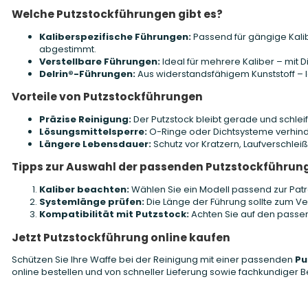
Welche Putzstockführungen gibt es?
Kaliberspezifische Führungen:
Passend für gängige Kalib
abgestimmt.
Verstellbare Führungen:
Ideal für mehrere Kaliber – mit D
Delrin®-Führungen:
Aus widerstandsfähigem Kunststoff – l
Vorteile von Putzstockführungen
Präzise Reinigung:
Der Putzstock bleibt gerade und schlei
Lösungsmittelsperre:
O-Ringe oder Dichtsysteme verhind
Längere Lebensdauer:
Schutz vor Kratzern, Laufverschlei
Tipps zur Auswahl der passenden Putzstockführun
Kaliber beachten:
Wählen Sie ein Modell passend zur Patron
Systemlänge prüfen:
Die Länge der Führung sollte zum V
Kompatibilität mit Putzstock:
Achten Sie auf den passe
Jetzt Putzstockführung online kaufen
Schützen Sie Ihre Waffe bei der Reinigung mit einer passenden
Pu
online bestellen und von schneller Lieferung sowie fachkundiger Be