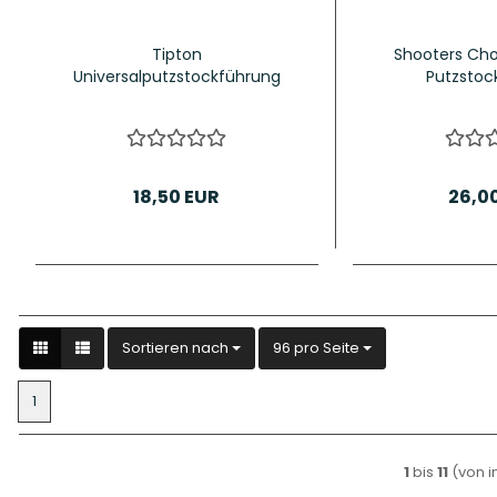
Tipton
Shooters Cho
Universalputzstockführung
Putzstoc
18,50 EUR
26,0
Sortieren nach
pro Seite
Sortieren nach
96 pro Seite
1
1
bis
11
(von 