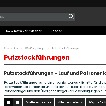
Suche...
S&W Revolver Zubehör
Zubehör
»
»
Startseite
Waffenpflege
Putzstockführungen
Putzstockführungen
Putzstockführungen – Lauf und Patronenla
Putzstockführungen
sind ein unverzichtbares Hilfsmittel für d
Langwaffen. Sie sorgen dafür, dass der Putzstock perfekt zentrier
Patronenlager und den Übergangskegel vor Beschädigungen durc
Sortieren nach
pro Seite
Sortieren nach
Alle Hersteller
96 pro Seit