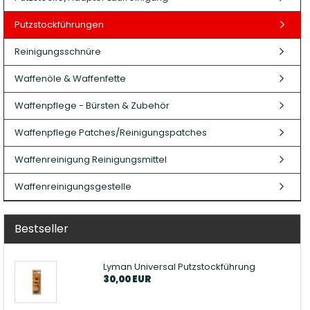
Patronenboxen
Langwaffe
Putzstockführungen
Aufbewahrungsboxen/Sonstige
Boxen
Reinigungsschnüre
Waffenöle & Waffenfette
Waffenpflege - Bürsten & Zubehör
Waffenpflege Patches/Reinigungspatches
Armanov Dillon Zubehör
Gesc
Waffenreinigung Reinigungsmittel
Dillon Ersatzteile
Gesc
Dillon Matrizen
Waffenreinigungsgestelle
Dillon Wiederladen
Double Alpha Academy
Bestseller
Produkte
Ladepressen
Ladepressen Zubehör
Lyman Universal Putzstockführung
30,00 EUR
Uniqutek Dillon Zubehör