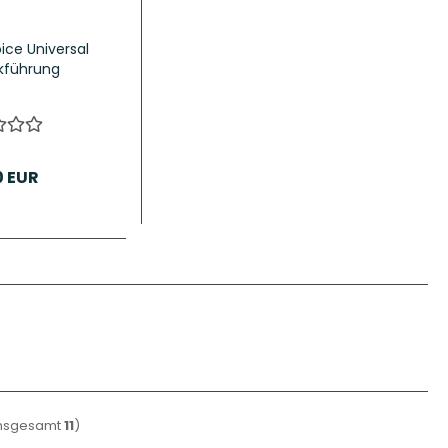
ice Universal
kführung
0 EUR
insgesamt
11
)