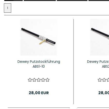
1
hosse Kurzwaffe
Zündhütchen Small
hosse Langwaffe
Zündhütchen Large
Dewey Putzstockführung
Dewey Putzs
Zündhütchen Sonstige
ABS1-10
ABS
28,00 EUR
28,0