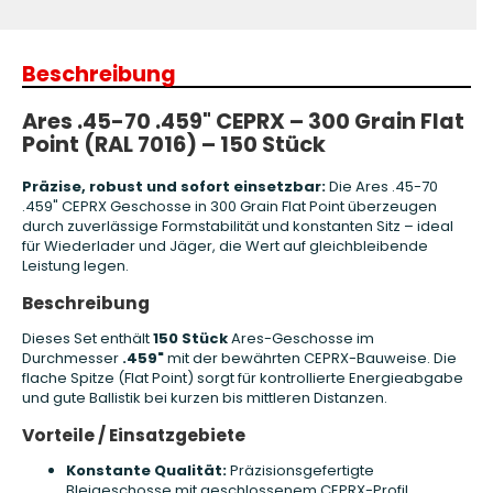
Beschreibung
Ares .45-70 .459" CEPRX – 300 Grain Flat
Point (RAL 7016) – 150 Stück
Präzise, robust und sofort einsetzbar:
Die Ares .45-70
.459" CEPRX Geschosse in 300 Grain Flat Point überzeugen
durch zuverlässige Formstabilität und konstanten Sitz – ideal
für Wiederlader und Jäger, die Wert auf gleichbleibende
Leistung legen.
Beschreibung
Dieses Set enthält
150 Stück
Ares-Geschosse im
Durchmesser
.459"
mit der bewährten CEPRX-Bauweise. Die
flache Spitze (Flat Point) sorgt für kontrollierte Energieabgabe
und gute Ballistik bei kurzen bis mittleren Distanzen.
Vorteile / Einsatzgebiete
Konstante Qualität:
Präzisionsgefertigte
Bleigeschosse mit geschlossenem CEPRX-Profil.