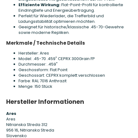
Effiziente Wirkung:
Flat-Point-Profil für kontrollierte
Eindringtiefe und Energieübertragung.
Perfekt für Wiederlader, die Trefferbild und
Ladungsstabilität optimieren möchten.
Geeignet für historische/klassische .45-70-Gewehre
sowie moderne Repliken.
Merkmale / Technische Details
Hersteller: Ares
Model: .45-70 .459" CEPRX 300Grain FP
Durchmesser: .459"
Geschossform: Flat Point
Geschossart: CEPRX komplett verschlossen
Farbe: RAL 7016 Anthrazit
Menge: 150 Stück
Hersteller Informationen
Ares
Ares
Nitrianska Streda 312
956 16, Nitrianska Streda
Slovensko