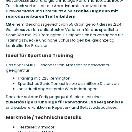
Geschossstruktur und gleichmäßige Performance. Das Boat-
Tail-Heck verbessert die Aerodynamik, reduziert den
Luftwiderstand und unterstützt eine
stabile Flugbahn mit
reproduzierbaren Trefferbildern
.
Mit einem Geschossgewicht von 55 Grain gehört dieses .224
Geschoss zu den beliebtesten Varianten für das sportliche
Schießen mit .223 Remington. Es eignet sich hervorragend für
Trainingszwecke und hohe Schussfolgen bei gleichzeitig
kontrollierter Präzision.
Ideal für Sport und Training
Das 55gr FMJBT-Geschoss von Armscor ist besonders
geeignet für:
Training mit .223 Remington
Sportliches Schießen auf kurze bis mittlere Distanzen
Individuell abgestimmte Wiederladungen
Dank der soliden Fertigungsqualität bietet es eine
zuverlässige Grundlage für konstante Ladeergebnisse
und saubere Funktion in Repetier- und Selbstladebüchsen.
Merkmale / Technische Details
Hersteller: Armscor