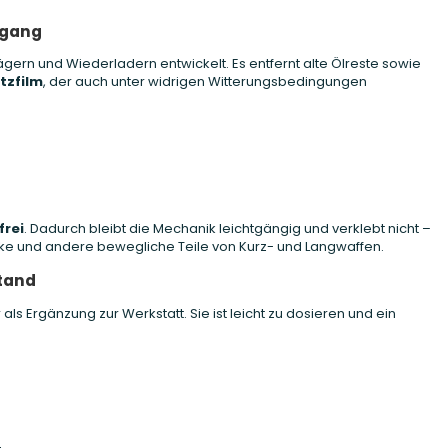
sgang
gern und Wiederladern entwickelt. Es entfernt alte Ölreste sowie
tzfilm
, der auch unter widrigen Witterungsbedingungen
frei
. Dadurch bleibt die Mechanik leichtgängig und verklebt nicht –
nke und andere bewegliche Teile von Kurz- und Langwaffen.
stand
als Ergänzung zur Werkstatt. Sie ist leicht zu dosieren und ein