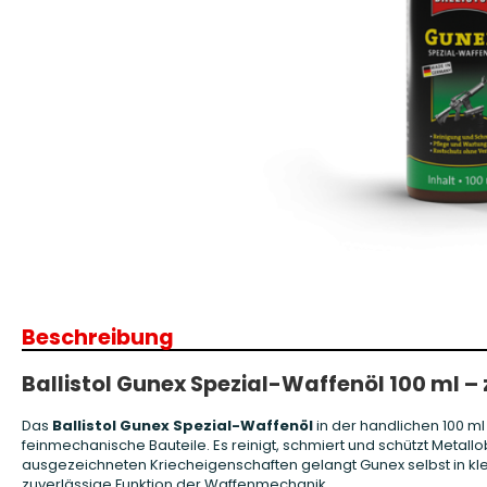
Patronenboxen
Langwaffe
Aufbewahrungsboxen/Sonstige
Boxen
Armanov Dillon Zubehör
Gesc
Dillon Ersatzteile
Gesc
Dillon Matrizen
Dillon Wiederladen
Beschreibung
Double Alpha Academy
Produkte
Ballistol Gunex Spezial-Waffenöl 100 ml –
Ladepressen
Ladepressen Zubehör
Das
Ballistol Gunex Spezial-Waffenöl
in der handlichen 100 ml
Uniqutek Dillon Zubehör
feinmechanische Bauteile. Es reinigt, schmiert und schützt Metall
ausgezeichneten Kriecheigenschaften gelangt Gunex selbst in kle
zuverlässige Funktion der Waffenmechanik.