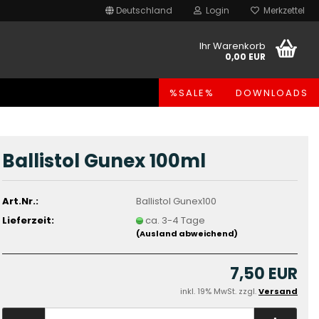
Deutschland
Login
Merkzettel
Ihr Warenkorb
0,00 EUR
%SALE%
DOWNLOADS
Ballistol Gunex 100ml
Art.Nr.:
Ballistol Gunex100
Lieferzeit:
ca. 3-4 Tage
(Ausland abweichend)
7,50 EUR
inkl. 19% MwSt. zzgl.
Versand