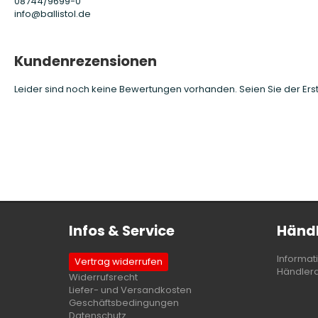
08744/9699-0
info@ballistol.de
Kundenrezensionen
Leider sind noch keine Bewertungen vorhanden. Seien Sie der Erst
Infos & Service
Händl
Informat
Vertrag widerrufen
Händler
Widerrufsrecht
Liefer- und Versandkosten
Geschäftsbedingungen
Datenschutz