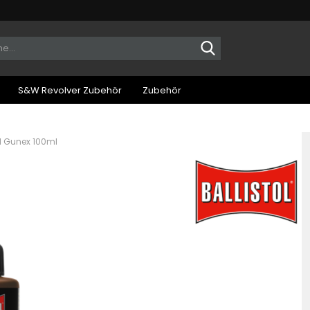
Suche...
S&W Revolver Zubehör
Zubehör
ol Gunex 100ml