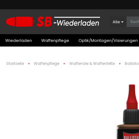
Alle
Wiederladen
Waffenpflege
Optik/Montagen/Visierungen
»
»
»
Startseite
Waffenpflege
Waffenöle & Waffenfette
Ballist
Patronenboxen Kurzwaffe