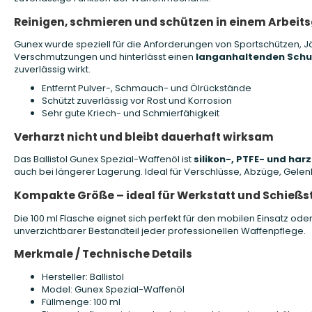
Reinigen, schmieren und schützen in einem Arbeit
Gunex wurde speziell für die Anforderungen von Sportschützen, Jä
Verschmutzungen und hinterlässt einen
langanhaltenden Schu
zuverlässig wirkt.
Entfernt Pulver-, Schmauch- und Ölrückstände
Schützt zuverlässig vor Rost und Korrosion
Sehr gute Kriech- und Schmierfähigkeit
Verharzt nicht und bleibt dauerhaft wirksam
Das Ballistol Gunex Spezial-Waffenöl ist
silikon-, PTFE- und harz
auch bei längerer Lagerung. Ideal für Verschlüsse, Abzüge, Gele
Kompakte Größe – ideal für Werkstatt und Schieß
Die 100 ml Flasche eignet sich perfekt für den mobilen Einsatz oder 
unverzichtbarer Bestandteil jeder professionellen Waffenpflege.
Merkmale / Technische Details
Hersteller: Ballistol
Model: Gunex Spezial-Waffenöl
Füllmenge: 100 ml