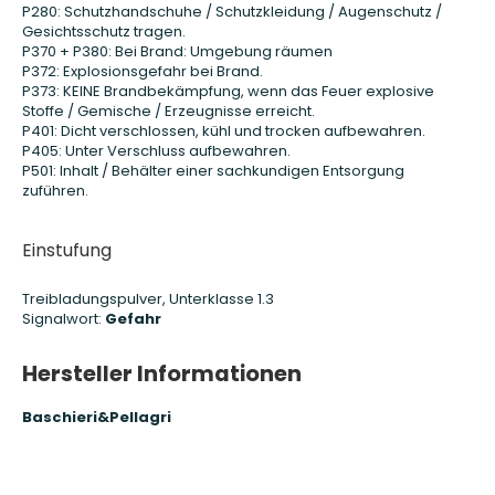
P280: Schutzhandschuhe / Schutzkleidung / Augenschutz /
Gesichtsschutz tragen.
P370 + P380: Bei Brand: Umgebung räumen
P372: Explosionsgefahr bei Brand.
P373: KEINE Brandbekämpfung, wenn das Feuer explosive
Stoffe / Gemische / Erzeugnisse erreicht.
P401: Dicht verschlossen, kühl und trocken aufbewahren.
P405: Unter Verschluss aufbewahren.
P501: Inhalt / Behälter einer sachkundigen Entsorgung
zuführen.
Einstufung
Treibladungspulver, Unterklasse 1.3
Signalwort:
Gefahr
Hersteller Informationen
Baschieri&Pellagri