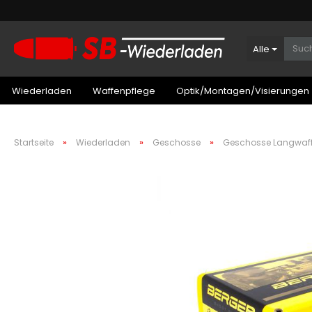
Alle
Wiederladen
Waffenpflege
Optik/Montagen/Visierungen
»
»
»
Startseite
Wiederladen
Geschosse
Geschosse Langwaf
Patronenboxen Kurzwaffe