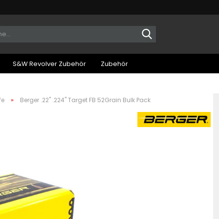
Suche...
S&W Revolver Zubehör
Zubehör
»
fe
Berger .22" .224" Target FB 52Grain Bulk Pack