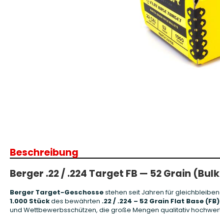
Patronenboxen
Langwaffe
Aufbewahrungsboxen/Sonstige
Boxen
Armanov Dillon Zubehör
Gesc
Dillon Ersatzteile
Gesc
Dillon Matrizen
Dillon Wiederladen
Beschreibung
Double Alpha Academy
Produkte
Berger .22 / .224 Target FB — 52 Grain (Bulk
Ladepressen
Ladepressen Zubehör
Berger Target-Geschosse
stehen seit Jahren für gleichbleiben
Uniqutek Dillon Zubehör
1.000 Stück
des bewährten
.22 / .224 – 52 Grain Flat Base (FB)
und Wettbewerbs­schützen, die große Mengen qualitativ hochwer