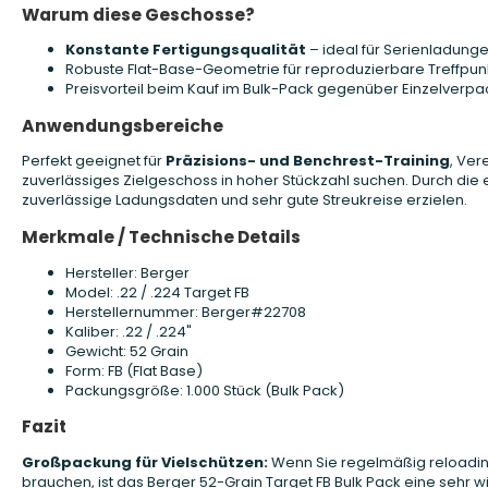
Warum diese Geschosse?
Konstante Fertigungsqualität
– ideal für Serienladung
Robuste Flat-Base-Geometrie für reproduzierbare Treffpun
Preisvorteil beim Kauf im Bulk-Pack gegenüber Einzelverp
Anwendungsbereiche
Perfekt geeignet für
Präzisions- und Benchrest-Training
, Ver
zuverlässiges Zielgeschoss in hoher Stückzahl suchen. Durch die 
zuverlässige Ladungsdaten und sehr gute Streukreise erzielen.
Merkmale / Technische Details
Hersteller: Berger
Model: .22 / .224 Target FB
Herstellernummer: Berger#22708
Kaliber: .22 / .224"
Gewicht: 52 Grain
Form: FB (Flat Base)
Packungsgröße: 1.000 Stück (Bulk Pack)
Fazit
Großpackung für Vielschützen:
Wenn Sie regelmäßig reloading
brauchen, ist das Berger 52-Grain Target FB Bulk Pack eine sehr wi