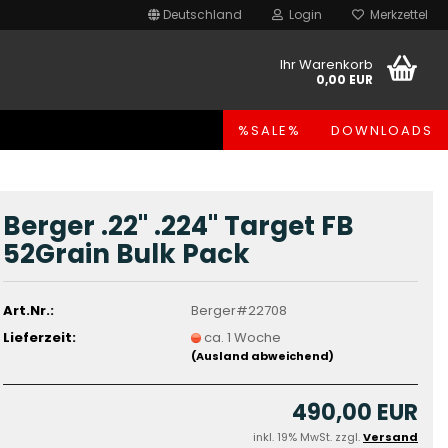
Deutschland
Login
Merkzettel
Ihr Warenkorb
0,00 EUR
%SALE%
DOWNLOADS
Berger .22" .224" Target FB
52Grain Bulk Pack
Art.Nr.:
Berger#22708
Lieferzeit:
ca. 1 Woche
(Ausland abweichend)
490,00 EUR
inkl. 19% MwSt. zzgl.
Versand