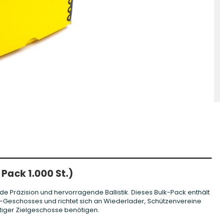
hosse Kurzwaffe
Zündhütchen Small
hosse Langwaffe
Zündhütchen Large
Zündhütchen Sonstige
 Pack 1.000 St.)
de Präzision und hervorragende Ballistik. Dieses Bulk-Pack enthält
-Geschosses und richtet sich an Wiederlader, Schützenvereine
tiger Zielgeschosse benötigen.