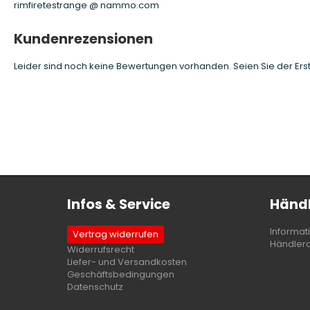
rimfiretestrange @ nammo.com
Kundenrezensionen
Leider sind noch keine Bewertungen vorhanden. Seien Sie der Erst
Infos & Service
Händl
Informat
Vertrag widerrufen
Händler
Widerrufsrecht
Liefer- und Versandkosten
Geschäftsbedingungen
Datenschutz