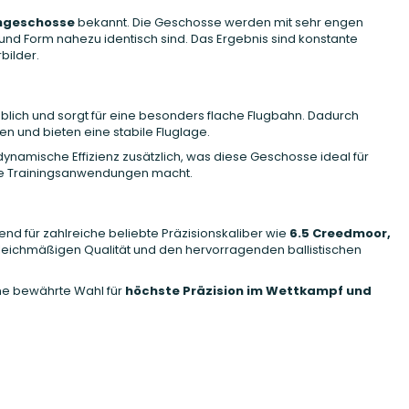
chgeschosse
bekannt. Die Geschosse werden mit sehr engen
und Form nahezu identisch sind. Das Ergebnis sind konstante
bilder.
blich und sorgt für eine besonders flache Flugbahn. Dadurch
n und bieten eine stabile Fluglage.
ynamische Effizienz zusätzlich, was diese Geschosse ideal für
le Trainingsanwendungen macht.
nd für zahlreiche beliebte Präzisionskaliber wie
6.5 Creedmoor,
 gleichmäßigen Qualität und den hervorragenden ballistischen
ne bewährte Wahl für
höchste Präzision im Wettkampf und