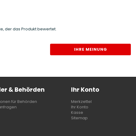
e, der das Produkt bewertet.
IHRE MEINUNG
er & Behörden
Ihr Konto
ionen für Behörden
Merkzettel
anfragen
Ihr Konto
Kasse
Sitemap