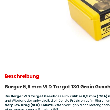
Patronenboxen
Langwaffe
Aufbewahrungsboxen/Sonstige
Boxen
Armanov Dillon Zubehör
Gesc
Dillon Ersatzteile
Gesc
Dillon Matrizen
Dillon Wiederladen
Beschreibung
Double Alpha Academy
Produkte
Berger 6,5 mm VLD Target 130 Grain Gesch
Ladepressen
Ladepressen Zubehör
Die
Berger VLD Target Geschosse im Kaliber 6,5 mm (.264) m
Uniqutek Dillon Zubehör
und Wiederlader entwickelt, die höchste Präzision auf mittleren
Very Low Drag (VLD) Konstruktion
verfügen diese Matchgeschos
eine hervorragende Flugstabilität.