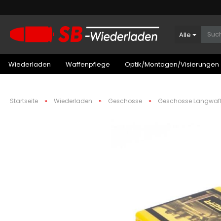
Alle
Wiederladen
Waffenpflege
Optik/Montagen/Visierungen
»
»
»
Startseite
Wiederladen
Geschosse
Geschosse Langwaf
Patronenboxen Kurzwaffe