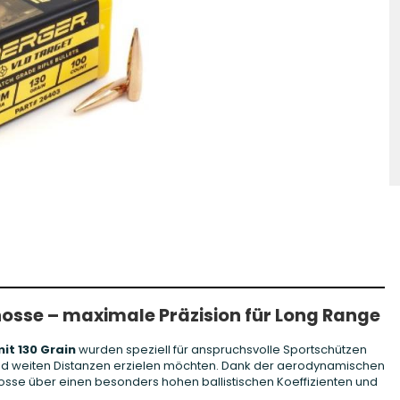
hosse Kurzwaffe
Zündhütchen Small
hosse Langwaffe
Zündhütchen Large
Zündhütchen Sonstige
osse – maximale Präzision für Long Range
it 130 Grain
wurden speziell für anspruchsvolle Sportschützen
 und weiten Distanzen erzielen möchten. Dank der aerodynamischen
se über einen besonders hohen ballistischen Koeffizienten und