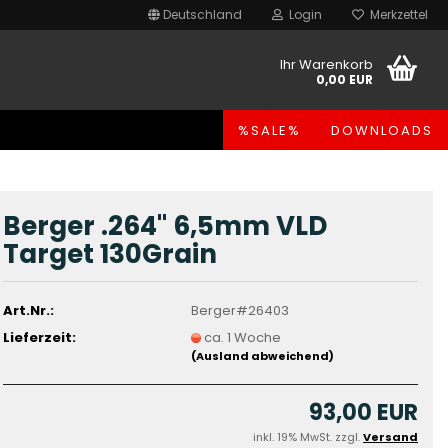
Deutschland
Login
Merkzettel
Ihr Warenkorb
0,00 EUR
%SALE%
DOWNLOADS
Berger .264" 6,5mm VLD
Target 130Grain
Art.Nr.:
Berger#26403
Lieferzeit:
ca. 1 Woche
(Ausland abweichend)
93,00 EUR
inkl. 19% MwSt. zzgl.
Versand