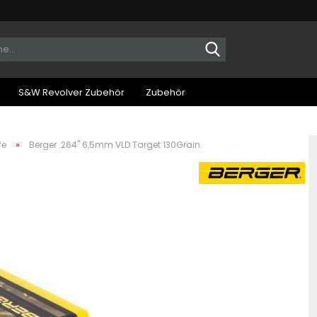
Suche...
S&W Revolver Zubehör
Zubehör
»
fe
Berger .264" 6,5mm VLD Target 130Grain