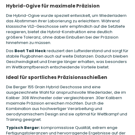
Hybrid-Ogive für maximale Präzision
Die Hybrid-Ogive wurde speziell entwickelt, um Wiederladern
das Abstimmen ihrer Laborierung zu erleichtern. Während
klassische VLD-Geschosse sehr empfindlich auf die Setztiefe
reagieren, bietet die Hybrid-Konstruktion eine deutlich
größere Toleranz, ohne dabei Einbußen bei der Präzision
hinnehmen zu müssen.
Das
Boat Tail Heck
reduziert den Luftwiderstand und sorgt für
stabile Flugbahnen auch auf weite Distanzen. Dadurch bleiben
Geschwindigkeit und Energie länger erhalten, was besonders
im Wettkampfbereich entscheidende Vorteile bietet.
Ideal für sportliches Präzisionsschießen
Die Berger 155 Grain Hybrid Geschosse sind eine
ausgezeichnete Wahl für anspruchsvolle Wiederlader, die im
Kaliber .308 Winchester oder vergleichbaren .30er Kalibern
maximale Präzision erreichen möchten. Durch die
Kombination aus hochwertiger Verarbeitung und
aerodynamischem Design sind sie optimal für Wettkampf und
Training geeignet.
Typisch Berger:
kompromisslose Qualität, extrem enge
Fertigungstoleranzen und hervorragende Ergebnisse auf der