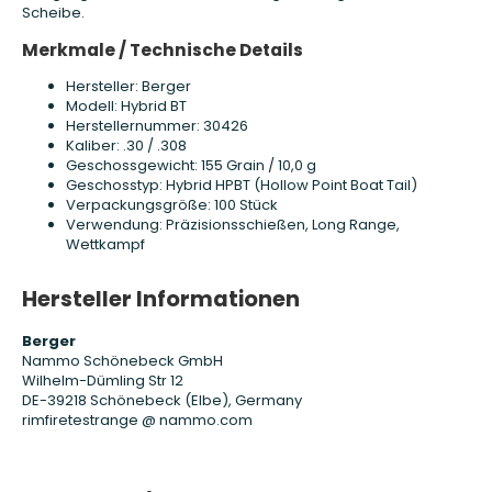
Scheibe.
Merkmale / Technische Details
Hersteller: Berger
Modell: Hybrid BT
Herstellernummer: 30426
Kaliber: .30 / .308
Geschossgewicht: 155 Grain / 10,0 g
Geschosstyp: Hybrid HPBT (Hollow Point Boat Tail)
Verpackungsgröße: 100 Stück
Verwendung: Präzisionsschießen, Long Range,
Wettkampf
Hersteller Informationen
Berger
Nammo Schönebeck GmbH
Wilhelm-Dümling Str 12
DE-39218 Schönebeck (Elbe), Germany
rimfiretestrange @ nammo.com