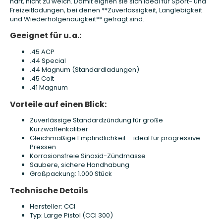
hart, nicht zu weich. Damit eignen sie sich ideal für Sport- und
Freizeitladungen, bei denen **Zuverlässigkeit, Langlebigkeit
und Wiederholgenauigkeit** gefragt sind.
Geeignet für u. a.:
.45 ACP
.44 Special
.44 Magnum (Standardladungen)
.45 Colt
.41 Magnum
Vorteile auf einen Blick:
Zuverlässige Standardzündung für große
Kurzwaffenkaliber
Gleichmäßige Empfindlichkeit – ideal für progressive
Pressen
Korrosionsfreie Sinoxid-Zündmasse
Saubere, sichere Handhabung
Großpackung: 1.000 Stück
Technische Details
Hersteller: CCI
Typ: Large Pistol (CCI 300)