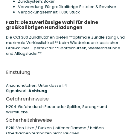
Zündsystem: Boxer
Verwendung: Für großkalibrige Pistolen & Revolver
Verpackungseinheit: 1.000 Stück
Fazit: Die zuverlässige Wahl für deine
großkalibrigen Handladungen
Die CCI 300 Zündhütchen bieten **optimale Zündleistung und
maximale Verlässlichkeit** beim Wiederladen klassischer
Großkaliber – perfekt für **Sportschützen, Westernfreunde
und Alltagslader**.
Einstufung
Anzündhütchen, Unterklasse 1.4
Signalwort:
Achtung
Gefahrenhinweise
H204: Gefahr durch Feuer oder Splitter, Spreng- und
Wurfstücke.
Sicherheitshinweise
P210: Von Hitze / Funken / offener Flamme / heißen
Oberflächen fernhalten nicht rauchen.