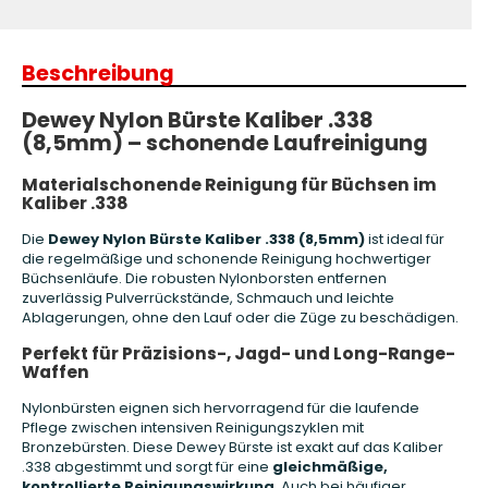
Beschreibung
Dewey Nylon Bürste Kaliber .338
(8,5mm) – schonende Laufreinigung
Materialschonende Reinigung für Büchsen im
Kaliber .338
Die
Dewey Nylon Bürste Kaliber .338 (8,5mm)
ist ideal für
die regelmäßige und schonende Reinigung hochwertiger
Büchsenläufe. Die robusten Nylonborsten entfernen
zuverlässig Pulverrückstände, Schmauch und leichte
Ablagerungen, ohne den Lauf oder die Züge zu beschädigen.
Perfekt für Präzisions-, Jagd- und Long-Range-
Waffen
Nylonbürsten eignen sich hervorragend für die laufende
Pflege zwischen intensiven Reinigungszyklen mit
Bronzebürsten. Diese Dewey Bürste ist exakt auf das Kaliber
.338 abgestimmt und sorgt für eine
gleichmäßige,
kontrollierte Reinigungswirkung
. Auch bei häufiger