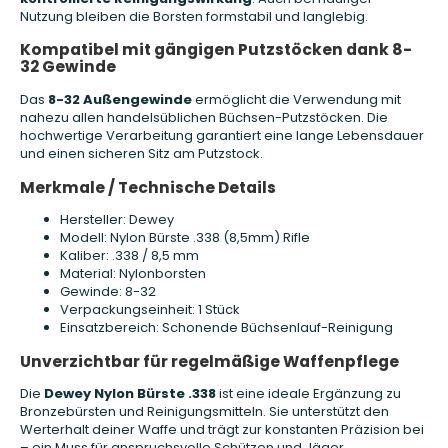
Nutzung bleiben die Borsten formstabil und langlebig.
Kompatibel mit gängigen Putzstöcken dank 8-
32 Gewinde
Das
8-32 Außengewinde
ermöglicht die Verwendung mit
nahezu allen handelsüblichen Büchsen-Putzstöcken. Die
hochwertige Verarbeitung garantiert eine lange Lebensdauer
und einen sicheren Sitz am Putzstock.
Merkmale / Technische Details
Hersteller: Dewey
Modell: Nylon Bürste .338 (8,5mm) Rifle
Kaliber: .338 / 8,5 mm
Material: Nylonborsten
Gewinde: 8-32
Verpackungseinheit: 1 Stück
Einsatzbereich: Schonende Büchsenlauf-Reinigung
Unverzichtbar für regelmäßige Waffenpflege
Die
Dewey Nylon Bürste .338
ist eine ideale Ergänzung zu
Bronzebürsten und Reinigungsmitteln. Sie unterstützt den
Werterhalt deiner Waffe und trägt zur konstanten Präzision bei
– ein Muss für anspruchsvolle Schützen und Jäger.