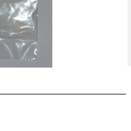
hosse Kurzwaffe
Zündhütchen Small
hosse Langwaffe
Zündhütchen Large
Zündhütchen Sonstige