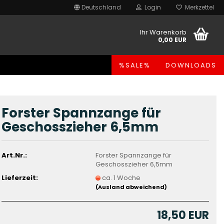
Deutschland
Login
Merkzettel
Ihr Warenkorb
0,00 EUR
%SALE%
DOWNLOADS
Forster Spannzange für
Geschosszieher 6,5mm
Art.Nr.:
Forster Spannzange für
Geschosszieher 6,5mm
Lieferzeit:
ca. 1 Woche
(Ausland abweichend)
18,50 EUR