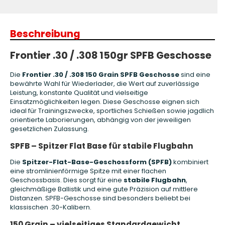
Beschreibung
Frontier .30 / .308 150gr SPFB Geschosse
Die
Frontier .30 / .308 150 Grain SPFB Geschosse
sind eine
bewährte Wahl für Wiederlader, die Wert auf zuverlässige
Leistung, konstante Qualität und vielseitige
Einsatzmöglichkeiten legen. Diese Geschosse eignen sich
ideal für Trainingszwecke, sportliches Schießen sowie jagdlich
orientierte Laborierungen, abhängig von der jeweiligen
gesetzlichen Zulassung.
SPFB – Spitzer Flat Base für stabile Flugbahn
Die
Spitzer-Flat-Base-Geschossform (SPFB)
kombiniert
eine stromlinienförmige Spitze mit einer flachen
Geschossbasis. Dies sorgt für eine
stabile Flugbahn
,
gleichmäßige Ballistik und eine gute Präzision auf mittlere
Distanzen. SPFB-Geschosse sind besonders beliebt bei
klassischen .30-Kalibern.
150 Grain – vielseitiges Standardgewicht