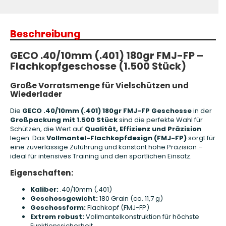
Beschreibung
GECO .40/10mm (.401) 180gr FMJ-FP –
Flachkopfgeschosse (1.500 Stück)
Große Vorratsmenge für Vielschützen und
Wiederlader
Die
GECO .40/10mm (.401) 180gr FMJ-FP Geschosse
in der
Großpackung mit 1.500 Stück
sind die perfekte Wahl für
Schützen, die Wert auf
Qualität, Effizienz und Präzision
legen. Das
Vollmantel-Flachkopfdesign (FMJ-FP)
sorgt für
eine zuverlässige Zuführung und konstant hohe Präzision –
ideal für intensives Training und den sportlichen Einsatz.
Eigenschaften:
Kaliber:
.40/10mm (.401)
Geschossgewicht:
180 Grain (ca. 11,7 g)
Geschossform:
Flachkopf (FMJ-FP)
Extrem robust:
Vollmantelkonstruktion für höchste
Funktionssicherheit