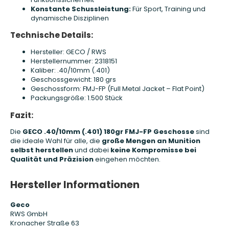
Konstante Schussleistung:
Für Sport, Training und
dynamische Disziplinen
Technische Details:
Hersteller: GECO / RWS
Herstellernummer: 2318151
Kaliber: .40/10mm (.401)
Geschossgewicht: 180 grs
Geschossform: FMJ-FP (Full Metal Jacket – Flat Point)
Packungsgröße: 1.500 Stück
Fazit:
Die
GECO .40/10mm (.401) 180gr FMJ-FP Geschosse
sind
die ideale Wahl für alle, die
große Mengen an Munition
selbst herstellen
und dabei
keine Kompromisse bei
Qualität und Präzision
eingehen möchten.
Hersteller Informationen
Geco
RWS GmbH
Kronacher Straße 63