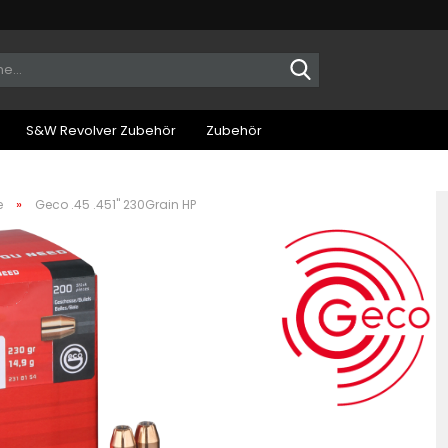
Suche...
S&W Revolver Zubehör
Zubehör
»
e
Geco .45 .451" 230Grain HP