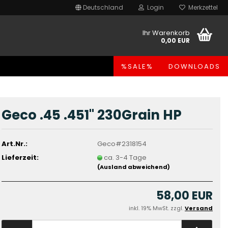
Deutschland
Login
Merkzettel
Ihr Warenkorb
0,00 EUR
%SALE%
DOWNLOADS
Geco .45 .451" 230Grain HP
Art.Nr.:
Geco#2318154
Lieferzeit:
ca. 3-4 Tage
(Ausland abweichend)
58,00 EUR
inkl. 19% MwSt. zzgl.
Versand