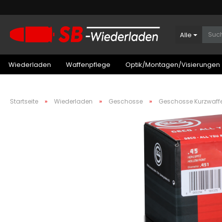
Alle
Wiederladen
Waffenpflege
Optik/Montagen/Visierungen
»
»
»
Startseite
Wiederladen
Geschosse
Geschosse Kurzwaff
Patronenboxen Kurzwaffe