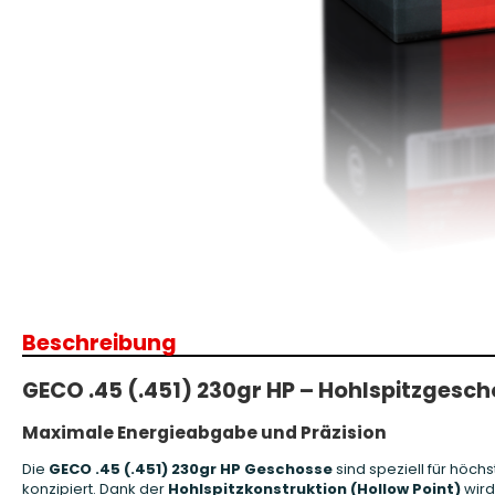
Patronenboxen
Langwaffe
Aufbewahrungsboxen/Sonstige
Boxen
Armanov Dillon Zubehör
Gesc
Dillon Ersatzteile
Gesc
Dillon Matrizen
Dillon Wiederladen
Beschreibung
Double Alpha Academy
Produkte
GECO .45 (.451) 230gr HP – Hohlspitzgesch
Ladepressen
Ladepressen Zubehör
Maximale Energieabgabe und Präzision
Uniqutek Dillon Zubehör
Die
GECO .45 (.451) 230gr HP Geschosse
sind speziell für höc
konzipiert. Dank der
Hohlspitzkonstruktion (Hollow Point)
wird