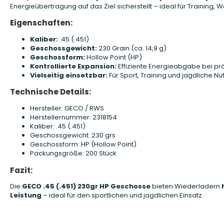
Energieübertragung auf das Ziel sicherstellt – ideal für Training,
Eigenschaften:
Kaliber:
.45 (.451)
Geschossgewicht:
230 Grain (ca. 14,9 g)
Geschossform:
Hollow Point (HP)
Kontrollierte Expansion:
Effiziente Energieabgabe bei prä
Vielseitig einsetzbar:
Für Sport, Training und jagdliche N
Technische Details:
Hersteller: GECO / RWS
Herstellernummer: 2318154
Kaliber: .45 (.451)
Geschossgewicht: 230 grs
Geschossform: HP (Hollow Point)
Packungsgröße: 200 Stück
Fazit:
Die
GECO .45 (.451) 230gr HP Geschosse
bieten Wiederladern
Leistung
– ideal für den sportlichen und jagdlichen Einsatz.