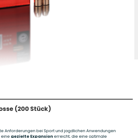
hosse Kurzwaffe
Zündhütchen Small
hosse Langwaffe
Zündhütchen Large
Zündhütchen Sonstige
osse (200 Stück)
hste Anforderungen bei Sport und jagdlichen Anwendungen
 eine
gezielte Expansion
erreicht, die eine optimale