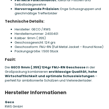
Perfekte Funktionalität:
Ideal für Pistolen und
Selbstladegewehre
Hervorragende Präzision:
Enge Schussgruppen und
gleichmäßige Trefferbilder
Technische Details:
Hersteller: GECO / RWS
Herstellernummer: 2400401
Kaliber: 9mm (.355)
Geschossgewicht: 124 grs
Geschossform: FMJ-RN (Full Metal Jacket – Round Nose)
Packungsgröße: 1.500 Stück
Fazit:
Die
GECO 9mm (.355) 124gr FMJ-RN Geschosse
in der
Großpackung kombinieren
erstklassige Qualität, hohe
Wirtschaftlichkeit und optimale Schussleistungen
–
perfekt für ambitionierte Schützen und Vielwiederlader.
Hersteller Informationen
Geco
RWS GmbH