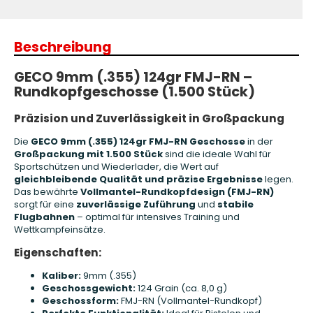
Beschreibung
GECO 9mm (.355) 124gr FMJ-RN –
Rundkopfgeschosse (1.500 Stück)
Präzision und Zuverlässigkeit in Großpackung
Die
GECO 9mm (.355) 124gr FMJ-RN Geschosse
in der
Großpackung mit 1.500 Stück
sind die ideale Wahl für
Sportschützen und Wiederlader, die Wert auf
gleichbleibende Qualität und präzise Ergebnisse
legen.
Das bewährte
Vollmantel-Rundkopfdesign (FMJ-RN)
sorgt für eine
zuverlässige Zuführung
und
stabile
Flugbahnen
– optimal für intensives Training und
Wettkampfeinsätze.
Eigenschaften:
Kaliber:
9mm (.355)
Geschossgewicht:
124 Grain (ca. 8,0 g)
Geschossform:
FMJ-RN (Vollmantel-Rundkopf)