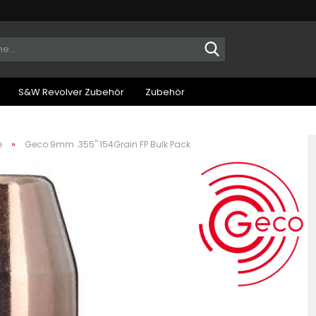
Suche...
S&W Revolver Zubehör
Zubehör
»
e
Geco 9mm .355" 154Grain FP Bulk Pack