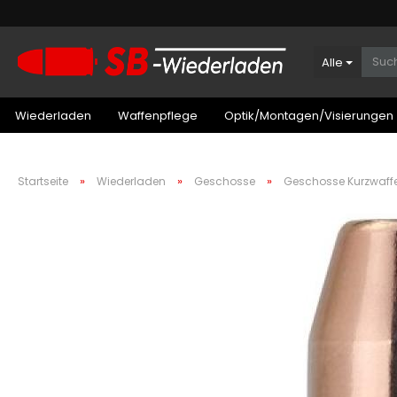
Alle
Wiederladen
Waffenpflege
Optik/Montagen/Visierungen
»
»
»
Startseite
Wiederladen
Geschosse
Geschosse Kurzwaff
Patronenboxen Kurzwaffe