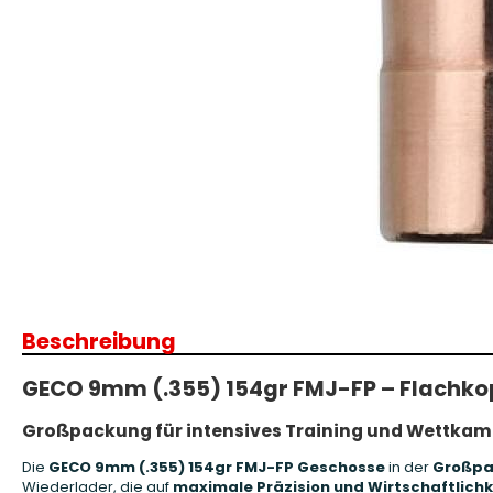
Patronenboxen
Langwaffe
Aufbewahrungsboxen/Sonstige
Boxen
Armanov Dillon Zubehör
Gesc
Dillon Ersatzteile
Gesc
Dillon Matrizen
Dillon Wiederladen
Beschreibung
Double Alpha Academy
Produkte
GECO 9mm (.355) 154gr FMJ-FP – Flachko
Ladepressen
Ladepressen Zubehör
Großpackung für intensives Training und Wettkam
Uniqutek Dillon Zubehör
Die
GECO 9mm (.355) 154gr FMJ-FP Geschosse
in der
Großpa
Wiederlader, die auf
maximale Präzision und Wirtschaftlichk