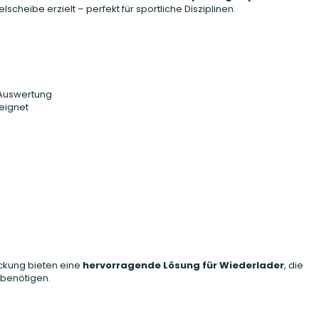
elscheibe erzielt – perfekt für sportliche Disziplinen.
 Auswertung
eignet
ckung bieten eine
hervorragende Lösung für Wiederlader
, die
 benötigen.