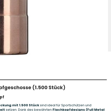
hosse Kurzwaffe
Zündhütchen Small
hosse Langwaffe
Zündhütchen Large
Zündhütchen Sonstige
pfgeschosse (1.500 Stück)
pf
ckung mit 1.500 Stück
sind ideal für Sportschützen und
eit
setzen. Dank des bewährten
Flachkopfdesigns (Full Metal