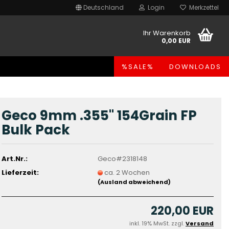
Deutschland
Login
Merkzettel
Ihr Warenkorb
0,00 EUR
%SALE%
DOWNLOADS
Geco 9mm .355" 154Grain FP
Bulk Pack
Art.Nr.:
Geco#2318148
Lieferzeit:
ca. 2 Wochen
(Ausland abweichend)
220,00 EUR
inkl. 19% MwSt. zzgl.
Versand