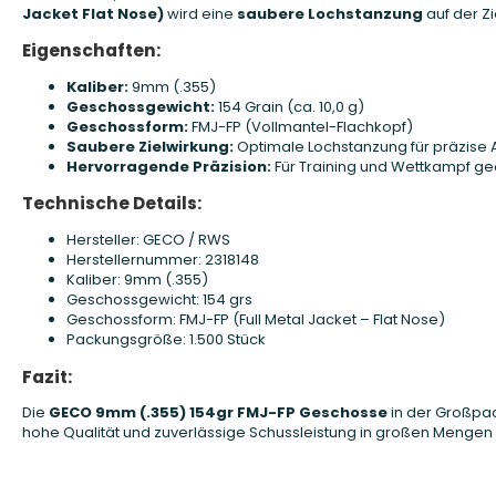
Jacket Flat Nose)
wird eine
saubere Lochstanzung
auf der Zi
Eigenschaften:
Kaliber:
9mm (.355)
Geschossgewicht:
154 Grain (ca. 10,0 g)
Geschossform:
FMJ-FP (Vollmantel-Flachkopf)
Saubere Zielwirkung:
Optimale Lochstanzung für präzise
Hervorragende Präzision:
Für Training und Wettkampf ge
Technische Details:
Hersteller: GECO / RWS
Herstellernummer: 2318148
Kaliber: 9mm (.355)
Geschossgewicht: 154 grs
Geschossform: FMJ-FP (Full Metal Jacket – Flat Nose)
Packungsgröße: 1.500 Stück
Fazit:
Die
GECO 9mm (.355) 154gr FMJ-FP Geschosse
in der Großpa
hohe Qualität und zuverlässige Schussleistung in großen Mengen