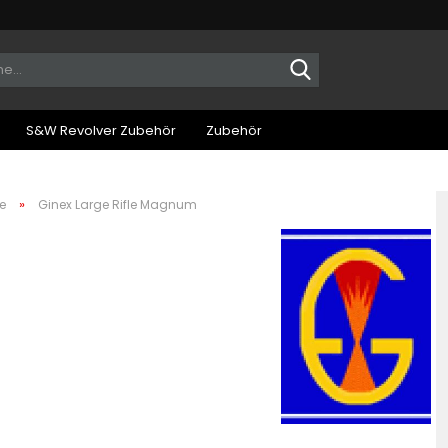
Suche...
S&W Revolver Zubehör
Zubehör
»
e
Ginex Large Rifle Magnum