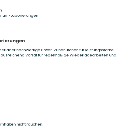
n
agnum-Laborierungen
orierungen
derlader hochwertige Boxer-Zündhütchen für leistungsstarke
 ausreichend Vorrat für regelmäßige Wiederladearbeiten und
rnhalten nicht rauchen.