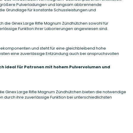
uch größere Pulverladungen und langsam abbrennende
 die Grundlage für konstante Schussleistungen und
ich die Ginex Large Rifle Magnum Zündhütchen sowohl für
verlässige Funktion ihrer Laborierungen angewiesen sind.
adekomponenten und steht für eine gleichbleibend hohe
eisten eine zuverlässige Entzündung auch bei anspruchsvollen
h ideal für Patronen mit hohem Pulvervolumen und
ie Ginex Large Rifle Magnum Zündhütchen bieten die notwendige
durch ihre zuverlässige Funktion bei unterschiedlichsten