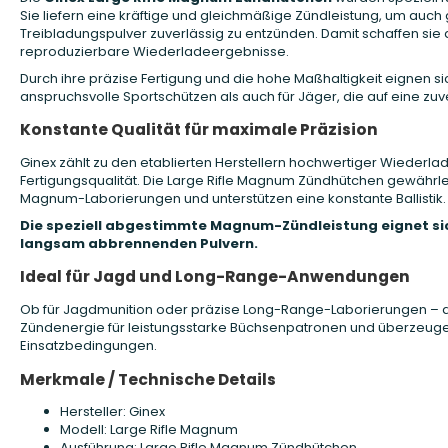
Sie liefern eine kräftige und gleichmäßige Zündleistung, um a
Treibladungspulver zuverlässig zu entzünden. Damit schaffen sie
reproduzierbare Wiederladeergebnisse.
Durch ihre präzise Fertigung und die hohe Maßhaltigkeit eignen s
anspruchsvolle Sportschützen als auch für Jäger, die auf eine zu
Konstante Qualität für maximale Präzision
Ginex zählt zu den etablierten Herstellern hochwertiger Wiederl
Fertigungsqualität. Die Large Rifle Magnum Zündhütchen gewährl
Magnum-Laborierungen und unterstützen eine konstante Ballistik.
Die speziell abgestimmte Magnum-Zündleistung eignet sic
langsam abbrennenden Pulvern.
Ideal für Jagd und Long-Range-Anwendungen
Ob für Jagdmunition oder präzise Long-Range-Laborierungen – d
Zündenergie für leistungsstarke Büchsenpatronen und überzeugen 
Einsatzbedingungen.
Merkmale / Technische Details
Hersteller: Ginex
Modell: Large Rifle Magnum
Ausführung: Large Rifle Magnum Zündhütchen