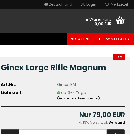
Deutschland
Login
Merkzettel
Ihr Warenkorb
0,00 EUR
%SALE%
DOWNLOADS
-7%
Ginex Large Rifle Magnum
Art.Nr.:
Ginex LRM
Lieferzeit:
ca. 3-4 Tage
(Ausland abweichend)
Nur 79,00 EUR
inkl. 19% MwSt. zzgl.
Versand