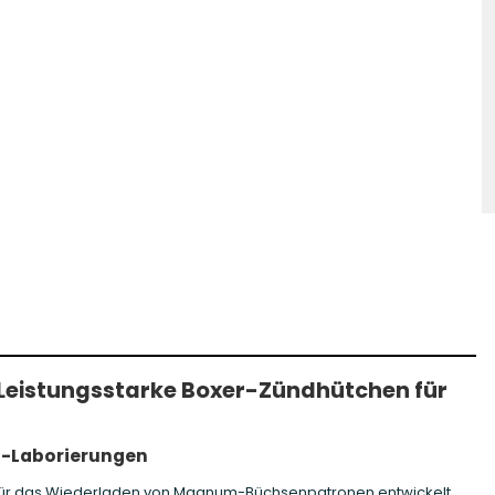
hosse Kurzwaffe
Zündhütchen Small
hosse Langwaffe
Zündhütchen Large
Zündhütchen Sonstige
Leistungsstarke Boxer-Zündhütchen für
m-Laborierungen
für das Wiederladen von Magnum-Büchsenpatronen entwickelt.