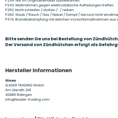
P234: Nur im Originalbehälter aufbewahren.
P243: Maßnahmen gegen elektrostatische Aufladungen treffen.
P250: Nicht schleifen / stoßen /…/ reiben.
P260: Staub / Rauch / Gas / Nebel / Dampf / Aerosol nicht einatme
P374: Brandbekämpfung mit üblichen Vorsichtsmaßnahmen aus 
Bitte senden Sie uns bei Bestellung von Zündhütch
Der Versand von Zündhütchen erfolgt als Gefahr
Hersteller Informationen
Ginex
LEADER TRADING GmbH
Am Gierath 20E
40885 Ratingen
info@leader-trading.com