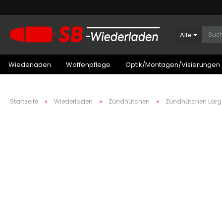
Alle
Wiederladen
Waffenpflege
Optik/Montagen/Visierungen
»
»
»
Startseite
Wiederladen
Zündhütchen
Zündhütchen Larg
Patronenboxen Kurzwaffe