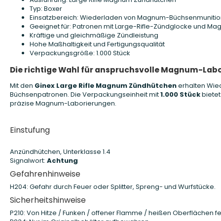
Typ: Boxer
Einsatzbereich: Wiederladen von Magnum-Büchsenmunitio
Geeignet für: Patronen mit Large-Rifle-Zündglocke und M
Kräftige und gleichmäßige Zündleistung
Hohe Maßhaltigkeit und Fertigungsqualität
Verpackungsgröße: 1.000 Stück
Die richtige Wahl für anspruchsvolle Magnum-Lab
Mit den
Ginex Large Rifle Magnum Zündhütchen
erhalten Wie
Büchsenpatronen. Die Verpackungseinheit mit
1.000 Stück
bietet
präzise Magnum-Laborierungen.
Einstufung
Anzündhütchen, Unterklasse 1.4
Signalwort:
Achtung
Gefahrenhinweise
H204: Gefahr durch Feuer oder Splitter, Spreng- und Wurfstücke.
Sicherheitshinweise
P210: Von Hitze / Funken / offener Flamme / heißen Oberflächen fe