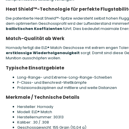
Heat Shield™-Technologie für perfekte Flugstabilit
Die patentierte Heat Shield™-Spitze widersteht selbst hohen Flu
dem optimierten Geschossprofil wird der Luftwiderstand minimier
ballistischen Koeffizienten
führt. Dies bedeutet maximale Energ
Match-Qualität ab Werk
Hornady fertigt die ELD® Match Geschosse mit extrem engen Toler
erstklassige Wiederholgenauigkeit
sorgt. Damit sind diese Ge
Munition ausschöpfen wollen.
Typische Einsatzgebiete
Long-Range- und Extreme-Long-Range-Schießen
F-Class- und Benchrest-Wettkämpfe
Präzisionsdisziplinen auf mittlere und weite Distanzen
Merkmale / Technische Details
Hersteller: Hornady
Modell: ELD® Match
Herstellernummer: 30313
Kaliber: .30 / .308
Geschossgewicht: 155 Grain (10,04 g)