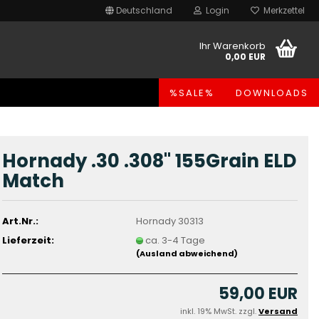
Deutschland
Login
Merkzettel
Ihr Warenkorb
0,00 EUR
%SALE%
DOWNLOADS
Hornady .30 .308" 155Grain ELD
Match
Art.Nr.:
Hornady 30313
Lieferzeit:
ca. 3-4 Tage
(Ausland abweichend)
59,00 EUR
inkl. 19% MwSt. zzgl.
Versand