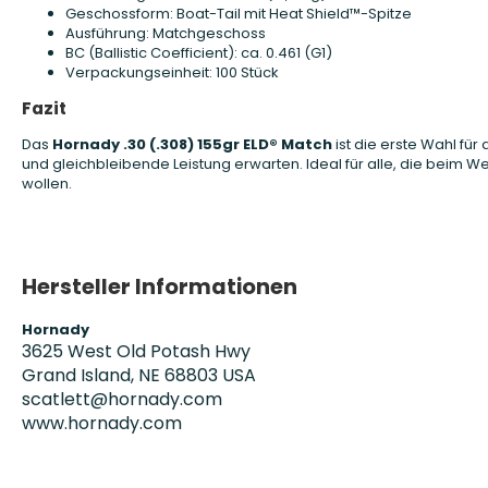
Geschossform: Boat-Tail mit Heat Shield™-Spitze
Ausführung: Matchgeschoss
BC (Ballistic Coefficient): ca. 0.461 (G1)
Verpackungseinheit: 100 Stück
Fazit
Das
Hornady .30 (.308) 155gr ELD® Match
ist die erste Wahl fü
und gleichbleibende Leistung erwarten. Ideal für alle, die beim
wollen.
Hersteller Informationen
Hornady
3625 West Old Potash Hwy
Grand Island, NE 68803 USA
scatlett@hornady.com
www.hornady.com