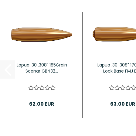
Lapua .30 .308" 185Grain
Lapua .30 .308" 17
Scenar GB432...
Lock Base FMJ B
62,00 EUR
63,00 EUR