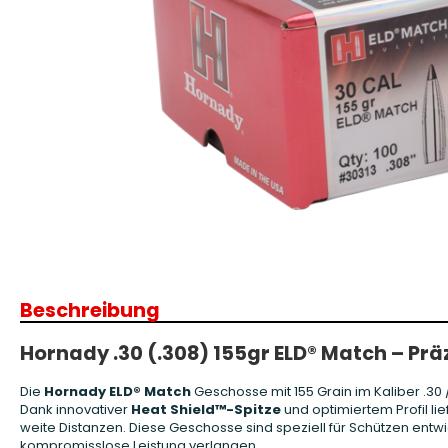
Patronenboxen
Langwaffe
Aufbewahrungsboxen/Sonstige
Boxen
Armanov Dillon Zubehör
Gesc
Dillon Ersatzteile
Gesc
Dillon Matrizen
Dillon Wiederladen
Beschreibung
Double Alpha Academy
Produkte
Hornady .30 (.308) 155gr ELD® Match – Pr
Ladepressen
Ladepressen Zubehör
Die
Hornady ELD® Match
Geschosse mit 155 Grain im Kaliber .30 
Uniqutek Dillon Zubehör
Dank innovativer
Heat Shield™-Spitze
und optimiertem Profil li
weite Distanzen. Diese Geschosse sind speziell für Schützen en
kompromisslose Leistung verlangen.