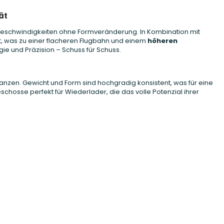
ät
ggeschwindigkeiten ohne Formveränderung. In Kombination mit
t, was zu einer flacheren Flugbahn und einem
höheren
ie und Präzision – Schuss für Schuss.
anzen. Gewicht und Form sind hochgradig konsistent, was für eine
schosse perfekt für Wiederlader, die das volle Potenzial ihrer