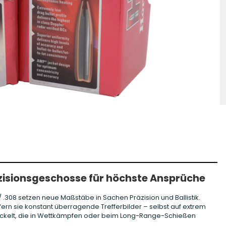
hosse Kurzwaffe
Zündhütchen Small
hosse Langwaffe
Zündhütchen Large
Zündhütchen Sonstige
äzisionsgeschosse für höchste Ansprüche
/ .308 setzen neue Maßstäbe in Sachen Präzision und Ballistik.
efern sie konstant überragende Trefferbilder – selbst auf extrem
twickelt, die in Wettkämpfen oder beim Long-Range-Schießen