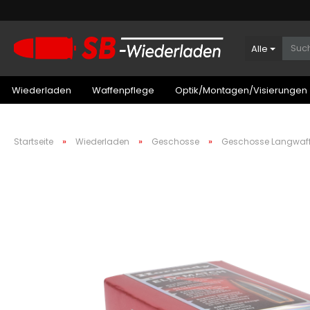
Alle
Wiederladen
Waffenpflege
Optik/Montagen/Visierungen
»
»
»
Startseite
Wiederladen
Geschosse
Geschosse Langwaf
Patronenboxen Kurzwaffe