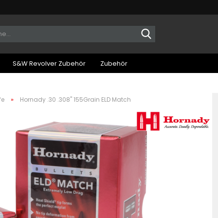
Suche...
S&W Revolver Zubehör
Zubehör
»
fe
Hornady .30 .308" 155Grain ELD Match