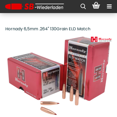
Hornady 6,5mm .264" 130Grain ELD Match