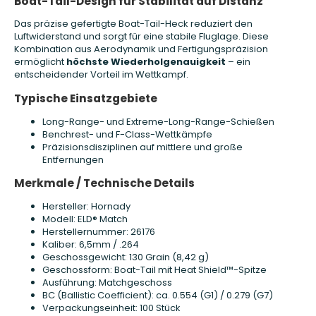
Boat-Tail-Design für Stabilität auf Distanz
Das präzise gefertigte Boat-Tail-Heck reduziert den
Luftwiderstand und sorgt für eine stabile Fluglage. Diese
Kombination aus Aerodynamik und Fertigungspräzision
ermöglicht
höchste Wiederholgenauigkeit
– ein
entscheidender Vorteil im Wettkampf.
Typische Einsatzgebiete
Long-Range- und Extreme-Long-Range-Schießen
Benchrest- und F-Class-Wettkämpfe
Präzisionsdisziplinen auf mittlere und große
Entfernungen
Merkmale / Technische Details
Hersteller: Hornady
Modell: ELD® Match
Herstellernummer: 26176
Kaliber: 6,5mm / .264
Geschossgewicht: 130 Grain (8,42 g)
Geschossform: Boat-Tail mit Heat Shield™-Spitze
Ausführung: Matchgeschoss
BC (Ballistic Coefficient): ca. 0.554 (G1) / 0.279 (G7)
Verpackungseinheit: 100 Stück