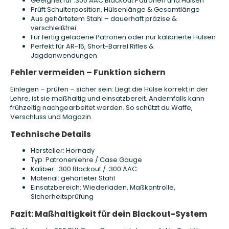
Geeignet für .300 AAC Blackout Patronen und Hülsen
Prüft Schulterposition, Hülsenlänge & Gesamtlänge
Aus gehärtetem Stahl – dauerhaft präzise &
verschleißfrei
Für fertig geladene Patronen oder nur kalibrierte Hülsen
Perfekt für AR-15, Short-Barrel Rifles &
Jagdanwendungen
Fehler vermeiden – Funktion sichern
Einlegen – prüfen – sicher sein: Liegt die Hülse korrekt in der
Lehre, ist sie maßhaltig und einsatzbereit. Andernfalls kann
frühzeitig nachgearbeitet werden. So schützt du Waffe,
Verschluss und Magazin.
Technische Details
Hersteller: Hornady
Typ: Patronenlehre / Case Gauge
Kaliber: .300 Blackout / .300 AAC
Material: gehärteter Stahl
Einsatzbereich: Wiederladen, Maßkontrolle,
Sicherheitsprüfung
Fazit: Maßhaltigkeit für dein Blackout-System