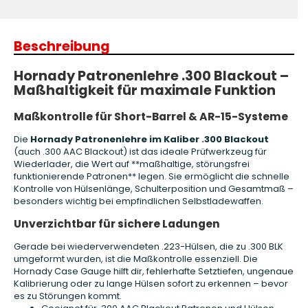
Beschreibung
Hornady Patronenlehre .300 Blackout –
Maßhaltigkeit für maximale Funktion
Maßkontrolle für Short-Barrel & AR-15-Systeme
Die
Hornady Patronenlehre im Kaliber .300 Blackout
(auch .300 AAC Blackout) ist das ideale Prüfwerkzeug für
Wiederlader, die Wert auf **maßhaltige, störungsfrei
funktionierende Patronen** legen. Sie ermöglicht die schnelle
Kontrolle von Hülsenlänge, Schulterposition und Gesamtmaß –
besonders wichtig bei empfindlichen Selbstladewaffen.
Unverzichtbar für sichere Ladungen
Gerade bei wiederverwendeten .223-Hülsen, die zu .300 BLK
umgeformt wurden, ist die Maßkontrolle essenziell. Die
Hornady Case Gauge hilft dir, fehlerhafte Setztiefen, ungenaue
Kalibrierung oder zu lange Hülsen sofort zu erkennen – bevor
es zu Störungen kommt.