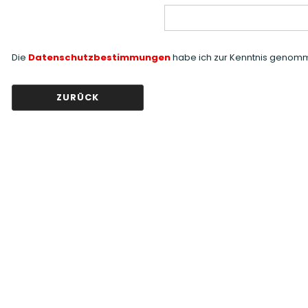
DATENSCHUTZBESTIMMUNGEN
Die
Datenschutzbestimmungen
habe ich zur Kenntnis genom
ZURÜCK