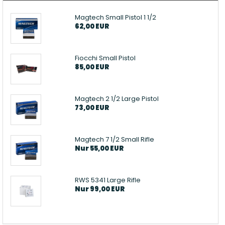
Patronenboxen
Langwaffe
Magtech Small Pistol 1 1/2
Aufbewahrungsboxen/Sonstige
62,00 EUR
Boxen
Fiocchi Small Pistol
85,00 EUR
Magtech 2 1/2 Large Pistol
73,00 EUR
Armanov Dillon Zubehör
Gesc
Dillon Ersatzteile
Gesc
Dillon Matrizen
Magtech 7 1/2 Small Rifle
Dillon Wiederladen
Nur 55,00 EUR
Double Alpha Academy
Produkte
Ladepressen
RWS 5341 Large Rifle
Nur 99,00 EUR
Ladepressen Zubehör
Uniqutek Dillon Zubehör