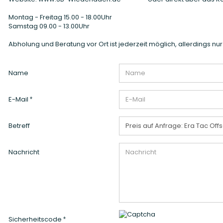
Montag - Freitag 15.00 - 18.00Uhr
Samstag 09.00 - 13.00Uhr
Abholung und Beratung vor Ort ist jederzeit möglich, allerdings n
KONTAKT
Name
E-Mail
hosse Kurzwaffe
Zündhütchen Small
hosse Langwaffe
Zündhütchen Large
Betreff
Zündhütchen Sonstige
Nachricht
Sicherheitscode