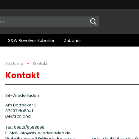
Suche...
S&W Revolver Zubehör
Zubehör
»
Startseite
Kontakt
Kontakt
SB-Wiederladen
Am Dorfacker 3
97437 Haßfurt
Deutschland
Tel.: 09521/9588696
E-Mail: info@sb-wiederladen.de
Website: www.SB-Wiederladen.de oder direkt über das Kon