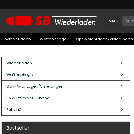
Alle
Wiederladen
Waffenpflege
Optik/Montagen/Visierungen
Wiederladen
Waffenpflege
Optik/Montagen/Visierungen
S&W Revolver Zubehör
Zubehör
Bestseller
Patronenboxen Kurzwaffe