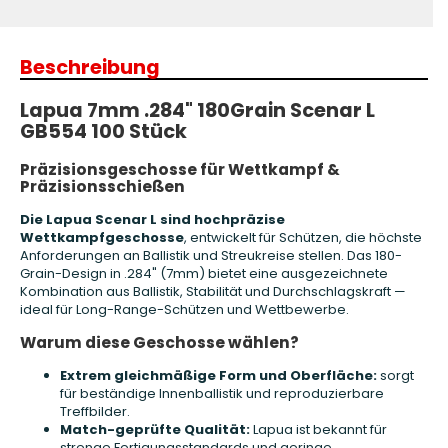
Beschreibung
Lapua 7mm .284" 180Grain Scenar L
GB554 100 Stück
Präzisionsgeschosse für Wettkampf &
Präzisionsschießen
Die Lapua Scenar L sind hochpräzise
Wettkampfgeschosse
, entwickelt für Schützen, die höchste
Anforderungen an Ballistik und Streukreise stellen. Das 180-
Grain-Design in .284" (7mm) bietet eine ausgezeichnete
Kombination aus Ballistik, Stabilität und Durchschlagskraft —
ideal für Long-Range-Schützen und Wettbewerbe.
Warum diese Geschosse wählen?
Extrem gleichmäßige Form und Oberfläche:
sorgt
für beständige Innenballistik und reproduzierbare
Treffbilder.
Match-geprüfte Qualität:
Lapua ist bekannt für
strenge Fertigungsstandards und geringe