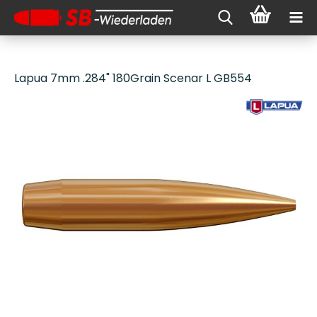
Lapua 7mm .284" 180Grain Scenar L GB554