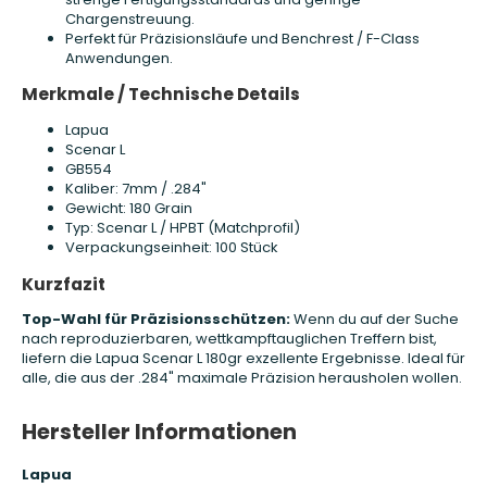
Chargenstreuung.
Perfekt für Präzisionsläufe und Benchrest / F-Class
Anwendungen.
Merkmale / Technische Details
Lapua
Scenar L
GB554
Kaliber: 7mm / .284"
Gewicht: 180 Grain
Typ: Scenar L / HPBT (Matchprofil)
Verpackungseinheit: 100 Stück
Kurzfazit
Top-Wahl für Präzisionsschützen:
Wenn du auf der Suche
nach reproduzierbaren, wettkampftauglichen Treffern bist,
liefern die Lapua Scenar L 180gr exzellente Ergebnisse. Ideal für
alle, die aus der .284" maximale Präzision herausholen wollen.
Hersteller Informationen
Lapua