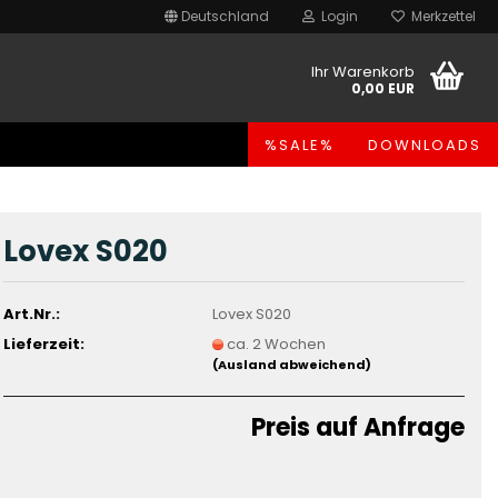
Deutschland
Login
Merkzettel
Ihr Warenkorb
0,00 EUR
%SALE%
DOWNLOADS
Lovex S020
Art.Nr.:
Lovex S020
Lieferzeit:
ca. 2 Wochen
(Ausland abweichend)
Preis auf Anfrage