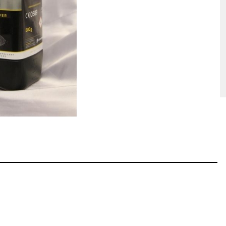
hosse Kurzwaffe
Zündhütchen Small
hosse Langwaffe
Zündhütchen Large
Zündhütchen Sonstige