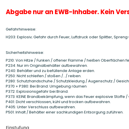
Abgabe nur an EWB-Inhaber. Kein Ver
Gefahrhinweise:
H203: Explosiv; Gefahr durch Feuer, Luftdruck oder Splitter, Spren
Sicherheitshinweise:
P210: Von Hitze / Funken / offener Flamme / heißen Oberflächen fe
P234: Nur im Originalbehälter aufbewahren.
P240: Behälter und zu befüllende Anlage erden.
P250: Nicht schleifen / stoßen /…/ reiben.
P280: Schutzhandschuhe / Schutzkleidung / Augenschutz / Gesich
P370 + P380: Bei Brand: Umgebung räumen
P372: Explosionsgefahr bei Brand.
P373: KEINE Brandbekämpfung, wenn das Feuer explosive Stoffe / 
P401: Dicht verschlossen, kühl und trocken aufbewahren.
P405: Unter Verschluss aufbewahren.
P501: Inhalt / Behälter einer sachkundigen Entsorgung zuführen.
Einstufung