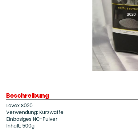
Patronenboxen
Langwaffe
Aufbewahrungsboxen/Sonstige
Boxen
Armanov Dillon Zubehör
Gesc
Dillon Ersatzteile
Gesc
Dillon Matrizen
Dillon Wiederladen
Beschreibung
Double Alpha Academy
Produkte
Lovex S020
Ladepressen
Verwendung: Kurzwaffe
Ladepressen Zubehör
Einbasiges NC-Pulver
Uniqutek Dillon Zubehör
Inhalt: 500g