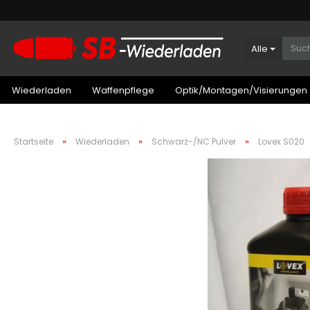
Alle
Wiederladen
Waffenpflege
Optik/Montagen/Visierungen
»
»
»
Startseite
Wiederladen
Schwarz-/NC Pulver
Lovex S020
Patronenboxen Kurzwaffe