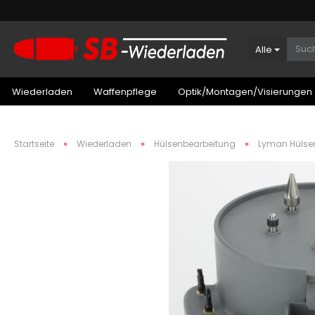
Alle
Wiederladen
Waffenpflege
Optik/Montagen/Visierungen
»
»
»
Startseite
Wiederladen
Hülsenbearbeitung
Lyman Hülse
Patronenboxen Kurzwaffe