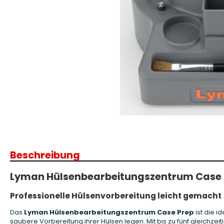
Patronenboxen
Langwaffe
Aufbewahrungsboxen/Sonstige
Boxen
Armanov Dillon Zubehör
Gesc
Dillon Ersatzteile
Gesc
Dillon Matrizen
Dillon Wiederladen
Beschreibung
Double Alpha Academy
Produkte
Lyman Hülsenbearbeitungszentrum Case 
Ladepressen
Ladepressen Zubehör
Professionelle Hülsenvorbereitung leicht gemacht
Uniqutek Dillon Zubehör
Das
Lyman Hülsenbearbeitungszentrum Case Prep
ist die i
saubere Vorbereitung ihrer Hülsen legen. Mit bis zu fünf gleichze