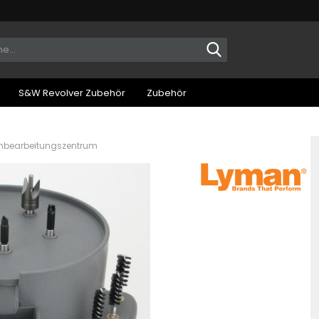
Suche...
S&W Revolver Zubehör
Zubehör
nbearbeitungszentrum