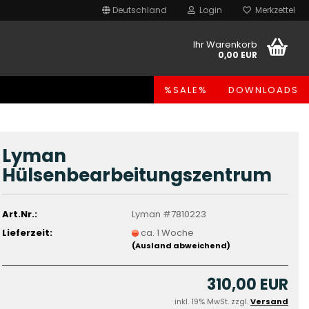
Deutschland
Login
Merkzettel
Ihr Warenkorb
0,00 EUR
%SALE%
DOWNLOADS
Lyman
Hülsenbearbeitungszentrum
Art.Nr.:
Lyman #7810223
Lieferzeit:
ca. 1 Woche
(Ausland abweichend)
310,00 EUR
inkl. 19% MwSt. zzgl.
Versand