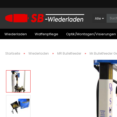
Alle
Wiederladen
Waffenpflege
Optik/Montagen/Visierungen
»
»
»
Startseite
Wiederladen
MR Bulletfeeder
Mr.Bulletfeeder 
Patronenboxen Kurzwaffe