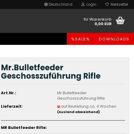
Deutschland
Login
Merkzettel
Ihr Warenkorb
0,00 EUR
%SALE%
DOWNLOADS
Mr.Bulletfeeder
Geschosszuführung Rifle
Art.Nr.:
Mr.Bulletfeeder
Geschosszuführung Rifle
Lieferzeit:
auf Bestellung ca. 4 Wochen
(Ausland abweichend)
MR Bulletfeeder Rifle: