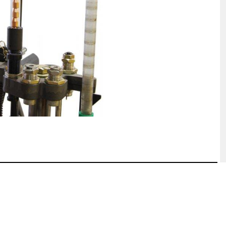
hosse Kurzwaffe
Zündhütchen Small
hosse Langwaffe
Zündhütchen Large
Zündhütchen Sonstige