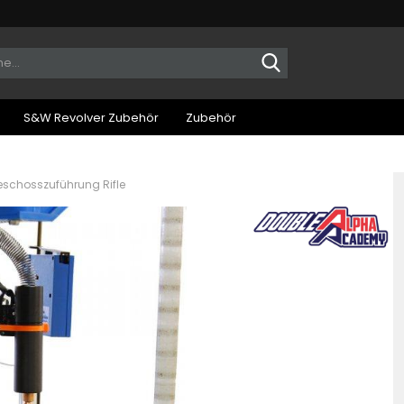
Suche...
S&W Revolver Zubehör
Zubehör
Geschosszuführung Rifle