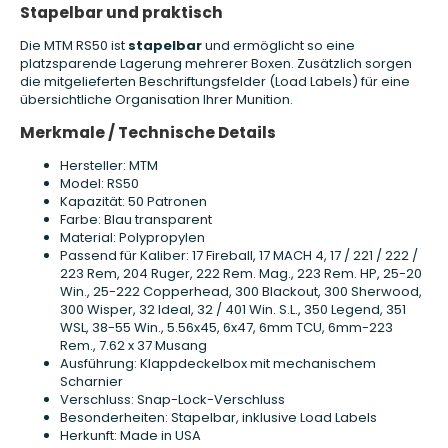
Stapelbar und praktisch
Die MTM RS50 ist
stapelbar
und ermöglicht so eine
platzsparende Lagerung mehrerer Boxen. Zusätzlich sorgen
die mitgelieferten Beschriftungsfelder (Load Labels) für eine
übersichtliche Organisation Ihrer Munition.
Merkmale / Technische Details
Hersteller: MTM
Model: RS50
Kapazität: 50 Patronen
Farbe: Blau transparent
Material: Polypropylen
Passend für Kaliber: 17 Fireball, 17 MACH 4, 17 / 221 / 222 /
223 Rem, 204 Ruger, 222 Rem. Mag., 223 Rem. HP, 25-20
Win., 25-222 Copperhead, 300 Blackout, 300 Sherwood,
300 Wisper, 32 Ideal, 32 / 401 Win. S.L., 350 Legend, 351
WSL, 38-55 Win., 5.56x45, 6x47, 6mm TCU, 6mm-223
Rem., 7.62 x 37 Musang
Ausführung: Klappdeckelbox mit mechanischem
Scharnier
Verschluss: Snap-Lock-Verschluss
Besonderheiten: Stapelbar, inklusive Load Labels
Herkunft: Made in USA