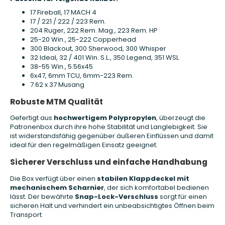
17 Fireball, 17 MACH 4
17 / 221 / 222 / 223 Rem.
204 Ruger, 222 Rem. Mag., 223 Rem. HP
25-20 Win., 25-222 Copperhead
300 Blackout, 300 Sherwood, 300 Whisper
32 Ideal, 32 / 401 Win. S.L., 350 Legend, 351 WSL
38-55 Win., 5.56x45
6x47, 6mm TCU, 6mm-223 Rem.
7.62 x 37 Musang
Robuste MTM Qualität
Gefertigt aus
hochwertigem Polypropylen
, überzeugt die
Patronenbox durch ihre hohe Stabilität und Langlebigkeit. Sie
ist widerstandsfähig gegenüber äußeren Einflüssen und damit
ideal für den regelmäßigen Einsatz geeignet.
Sicherer Verschluss und einfache Handhabung
Die Box verfügt über einen
stabilen Klappdeckel mit
mechanischem Scharnier
, der sich komfortabel bedienen
lässt. Der bewährte
Snap-Lock-Verschluss
sorgt für einen
sicheren Halt und verhindert ein unbeabsichtigtes Öffnen beim
Transport.