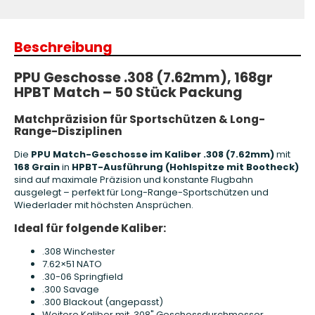
Beschreibung
PPU Geschosse .308 (7.62mm), 168gr
HPBT Match – 50 Stück Packung
Matchpräzision für Sportschützen & Long-
Range-Disziplinen
Die
PPU Match-Geschosse im Kaliber .308 (7.62mm)
mit
168 Grain
in
HPBT-Ausführung (Hohlspitze mit Bootheck)
sind auf maximale Präzision und konstante Flugbahn
ausgelegt – perfekt für Long-Range-Sportschützen und
Wiederlader mit höchsten Ansprüchen.
Ideal für folgende Kaliber:
.308 Winchester
7.62×51 NATO
.30-06 Springfield
.300 Savage
.300 Blackout (angepasst)
Weitere Kaliber mit .308" Geschossdurchmesser