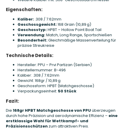
Eigenschaften:
Kaliber:
.308 / 7.62mm
Geschossgewicht:
168 Grain (10,89 g)
Geschosstyp:
HPBT – Hollow Point Boat Tail
Verwendung:
Match, Long Range, Sportschießen
Besonderheit:
Gleichmäßige Massenverteilung für
präzise Streukreise
Technische Details:
Hersteller: PPU – Prvi Partizan (Serbien)
Herstellernummer: B-496
Kaliber: .308 / 7.62mm
Gewicht: 168gr / 10,89 g
Geschossform: HPBT (Matchgeschosse)
Verpackungseinheit:
50 Stück
Fazit:
Die
168gr HPBT Matchgeschosse von PPU
überzeugen
durch hohe Präzision und aerodynamische Effizienz –
eine
erstklassige Wahl für Wettkampf- und
Präzisionsschützen
zum attraktiven Preis.