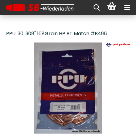
PPU .30 .308" 168Grain HP BT Match #B496