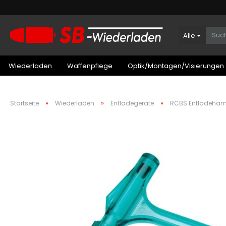
Alle
Wiederladen
Waffenpflege
Optik/Montagen/Visierungen
»
»
»
Startseite
Wiederladen
Entladegeräte
RCBS Entladeha
Patronenboxen Kurzwaffe