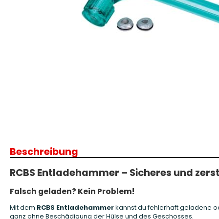
Patronenboxen
Langwaffe
Aufbewahrungsboxen/Sonstige
Boxen
Armanov Dillon Zubehör
Gesc
Dillon Ersatzteile
Gesc
Dillon Matrizen
Dillon Wiederladen
Beschreibung
Double Alpha Academy
Produkte
RCBS Entladehammer – Sicheres und zers
Ladepressen
Ladepressen Zubehör
Falsch geladen? Kein Problem!
Uniqutek Dillon Zubehör
Mit dem
RCBS Entladehammer
kannst du fehlerhaft geladene o
ganz ohne Beschädigung der Hülse und des Geschosses.