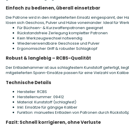
Einfach zu bedienen, überall einsetzbar
Die Patrone wird in den mitgelieferten Einsatz eingespannt, der
lösen sich Geschoss, Pulver und Hülse voneinander. Ideal für We
Für Büchsen- & Kurzwaffenpatronen geeignet
Rückstandsfreie Zerlegung kompletter Patronen
Kein Werkzeugwechsel notwendig
Wiederverwendbare Geschosse und Pulver
Ergonomischer Griff & robuster Schlagkopf
Robust & langlebig – RCBS-Qualität
Der Entladehammer ist aus schlagfestem Kunststoff gefertigt, liegt
mitgelieferten Spann-Einsätze passen für eine Vielzahl von Kalib
Technische Details
Hersteller: RCBS
Herstellernummer: 09412
Material: Kunststoff (schlagfest)
Inkl. Einsätze für gängige Kaliber
Funktion: manuelles Entladen von Patronen durch Rückstoßp
Fazit: Schnell korrigieren, ohne Verluste