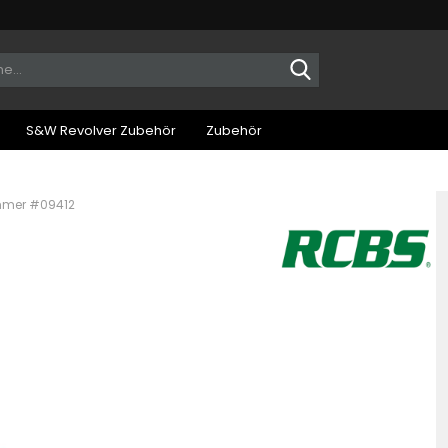
Suche...
S&W Revolver Zubehör
Zubehör
mmer #09412