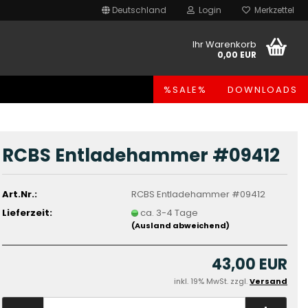
Deutschland
Login
Merkzettel
Ihr Warenkorb
0,00 EUR
%SALE%
DOWNLOADS
RCBS Entladehammer #09412
Art.Nr.:
RCBS Entladehammer #09412
Lieferzeit:
ca. 3-4 Tage
(Ausland abweichend)
43,00 EUR
inkl. 19% MwSt. zzgl.
Versand