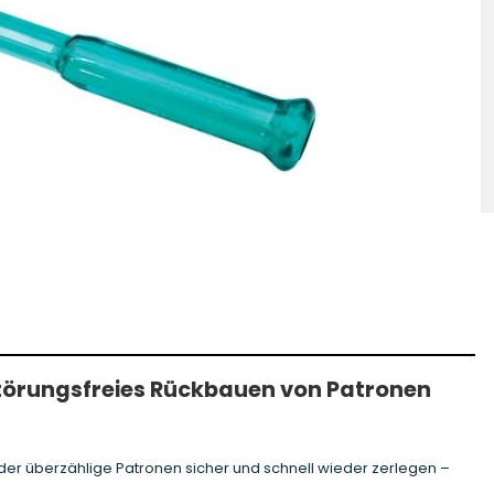
hosse Kurzwaffe
Zündhütchen Small
hosse Langwaffe
Zündhütchen Large
Zündhütchen Sonstige
törungsfreies Rückbauen von Patronen
der überzählige Patronen sicher und schnell wieder zerlegen –