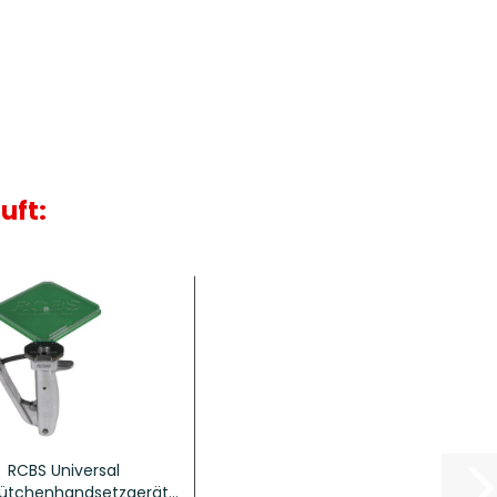
uft:
RCBS Universal
ütchenhandsetzgerät...