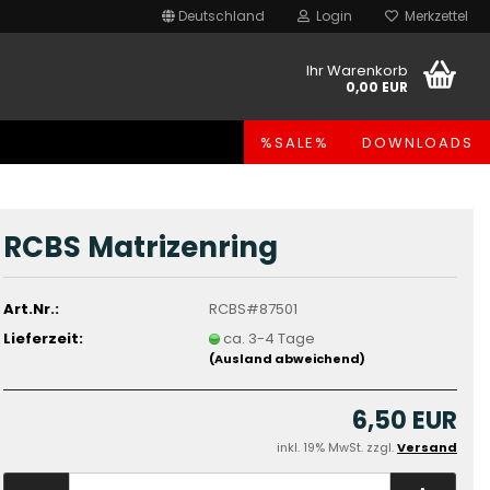
Deutschland
Login
Merkzettel
Ihr Warenkorb
0,00 EUR
%SALE%
DOWNLOADS
RCBS Matrizenring
Art.Nr.:
RCBS#87501
Lieferzeit:
ca. 3-4 Tage
(Ausland abweichend)
6,50 EUR
inkl. 19% MwSt. zzgl.
Versand