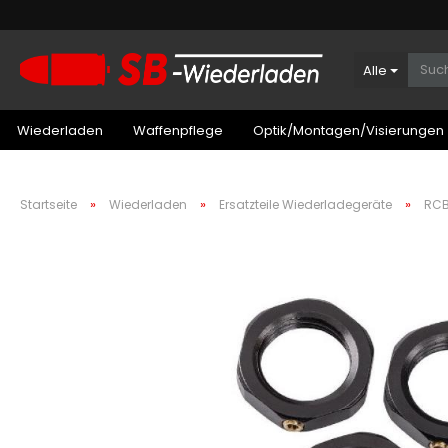
Alle
Wiederladen
Waffenpflege
Optik/Montagen/Visierungen
»
»
»
Startseite
Wiederladen
Ersatzteile Wiederladegeräte
RCB
Patronenboxen Kurzwaffe