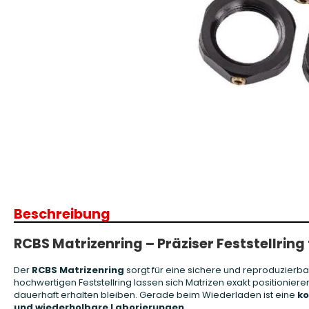
Patronenboxen
Langwaffe
Aufbewahrungsboxen/Sonstige
Boxen
Armanov Dillon Zubehör
Gesc
Dillon Ersatzteile
Gesc
Dillon Matrizen
Dillon Wiederladen
Beschreibung
Double Alpha Academy
Produkte
RCBS Matrizenring – Präziser Feststellrin
Ladepressen
Ladepressen Zubehör
Der
RCBS Matrizenring
sorgt für eine sichere und reproduzierba
Uniqutek Dillon Zubehör
hochwertigen Feststellring lassen sich Matrizen exakt positioniere
dauerhaft erhalten bleiben. Gerade beim Wiederladen ist eine
ko
und wiederholbare Laborierungen
.