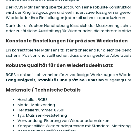
Der RCBS Matrizenring überzeugt durch seine robuste Konstruktion
wird der Ring festgezogen und verhindert zuverlässig ein ungew
Wiederlader ihre Einstellungen jederzeit schnell reproduzieren.
Dank der einfachen Handhabung lässt sich der Matrizenring schnell 
oder zusätzliche Ausstattung für Wiederlader, die mehrere Matriz
Konstante Einstellungen für präzises Wiederladen
Ein korrekt fixierter Matrizensitz ist entscheidend für gleichblei
sicher in Position und stellt sicher, dass die eingestellte Arbeitstie
Robuste Qualität für den Wiederladeeinsatz
RCBS steht seit Jahrzehnten für zuverlässige Werkzeuge im Wieder
Langlebigkeit, Stabilität und präzise Funktion
ausgelegt und
Merkmale / Technische Details
Hersteller: RCBS
Model: Matrizenring
Herstellernummer: 87501
Typ: Matrizen-Feststellring
Verwendung: Fixierung von Wiederladematrizen
Kompatibilität: Wiederladepressen mit Standard-Matrizen