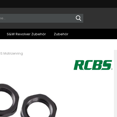
Suche...
S&W Revolver Zubehör
Zubehör
S Matrizenring