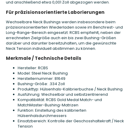
und anschließend etwa 0,001 Zoll abgezogen werden.
Für präzisionsorientierte Laborierungen
Wechselbare Neck Bushings werden insbesondere beim
präzisionsorientierten Wiederladen sowie im Benchrest- und
Long-Range-Bereich eingesetzt. RCBS empfiehlt, neben der
errechneten Zielgröße auch ein bis zwei Bushing-Größen
darüber und darunter bereitzuhalten, um die gewünschte
Neck Tension individuell abstimmen zu können.
Merkmale / Technische Details
Hersteller: RCBS
Model: Steel Neck Bushing
Herstellernummer: 81649
Bushing-Größe: .334 Zoll
Produkttyp: Hülsenhals-Kalibrierbuchse / Neck Bushing
Ausführung: Wechselbar und selbstzentrierend
Kompatibilität: RCBS Gold Medal Match- und
MatchMaster-Bushing-Matrizen
Funktion: Einstellung des kalibrierten
Hülsenhalsdurchmessers
Einsatzbereich: Kontrolle der Geschosshaltekraft / Neck
Tension