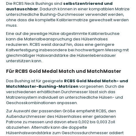
Die RCBS Neck Bushings sind
selbstzentrierend und
austauschbar
. Dadurch können in einer kompatiblen Matrize
unterschiedliche Bushing-Durchmesser verwendet werden,
ohne dass die komplette Kalibriermatrize gewechselt werden
muss.
Eine auf die jeweilige Hülse abgestimmte Kalibrierbuchse
kann die Materialbeanspruchung des Hülsenhalses
reduzieren. RCBS weist darauf hin, dass eine geringere
Kaltverfestigung insbesondere bei hochwertigem Messing mit
gleichmäßiger Halswandstärke die Hülsenlebensdauer
unterstützen kann.
Für RCBS Gold Medal Match und MatchMaster
Das Bushing ist für geeignete
RCBS Gold Medal Match- und
MatchMaster-Bushing-Matrizen
vorgesehen. Durch die
verschiedenen erhältlichen Durchmesser lässt sich das
Matrizensystem individuell an unterschiedliche Hülsen- und
Geschosskombinationen anpassen.
Zur Auswahl der passenden Größe empfiehlt RCBS, den
Außendurchmesser des Hülsenhalses einer geladenen
Patrone zu messen und davon etwa 0,002 bis 0,003 Zoll
abzuziehen. Alternativ kann die doppelte
Hülsenhalswandstärke zum Geschossdurchmesser addiert