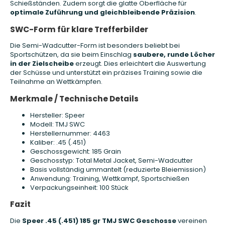
Schießständen. Zudem sorgt die glatte Oberfläche für
optimale Zuführung und gleichbleibende Präzision
.
SWC-Form für klare Trefferbilder
Die Semi-Wadcutter-Form ist besonders beliebt bei
Sportschützen, da sie beim Einschlag
saubere, runde Löcher
in der Zielscheibe
erzeugt. Dies erleichtert die Auswertung
der Schüsse und unterstützt ein präzises Training sowie die
Teilnahme an Wettkämpfen.
Merkmale / Technische Details
Hersteller: Speer
Modell: TMJ SWC
Herstellernummer: 4463
Kaliber: .45 (.451)
Geschossgewicht: 185 Grain
Geschosstyp: Total Metal Jacket, Semi-Wadcutter
Basis vollständig ummantelt (reduzierte Bleiemission)
Anwendung: Training, Wettkampf, Sportschießen
Verpackungseinheit: 100 Stück
Fazit
Die
Speer .45 (.451) 185 gr TMJ SWC Geschosse
vereinen