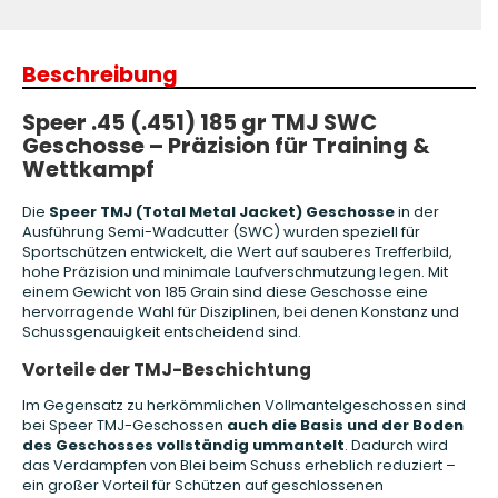
Beschreibung
Speer .45 (.451) 185 gr TMJ SWC
Geschosse – Präzision für Training &
Wettkampf
Die
Speer TMJ (Total Metal Jacket) Geschosse
in der
Ausführung Semi-Wadcutter (SWC) wurden speziell für
Sportschützen entwickelt, die Wert auf sauberes Trefferbild,
hohe Präzision und minimale Laufverschmutzung legen. Mit
einem Gewicht von 185 Grain sind diese Geschosse eine
hervorragende Wahl für Disziplinen, bei denen Konstanz und
Schussgenauigkeit entscheidend sind.
Vorteile der TMJ-Beschichtung
Im Gegensatz zu herkömmlichen Vollmantelgeschossen sind
bei Speer TMJ-Geschossen
auch die Basis und der Boden
des Geschosses vollständig ummantelt
. Dadurch wird
das Verdampfen von Blei beim Schuss erheblich reduziert –
ein großer Vorteil für Schützen auf geschlossenen