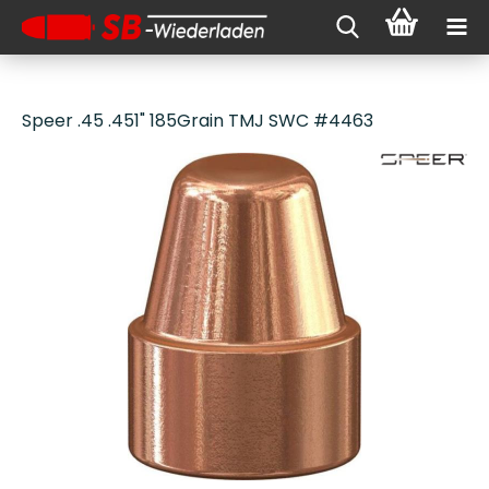
Speer .45 .451" 185Grain TMJ SWC #4463