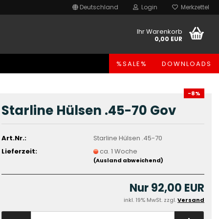
Deutschland
Login
Merkzettel
Ihr Warenkorb
0,00 EUR
%SALE%
DOWNLOADS
-8%
Starline Hülsen .45-70 Gov
Art.Nr.:
Starline Hülsen .45-70
Lieferzeit:
ca. 1 Woche
(Ausland abweichend)
Nur 92,00 EUR
inkl. 19% MwSt. zzgl.
Versand