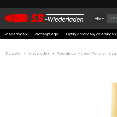
Alle
Wiederladen
Waffenpflege
Optik/Montagen/Visierungen
»
»
Startseite
Wiederladen
Wiederladen Hülsen - Patronenhülse
Patronenboxen Kurzwaffe