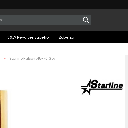
Suche...
S&W Revolver Zubehör
Zubehör
»
n
Starline Hülsen .45-70 Gov