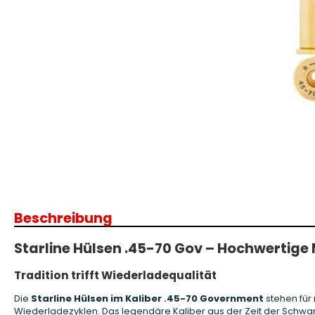
Patronenboxen
Langwaffe
Aufbewahrungsboxen/Sonstige
Boxen
Armanov Dillon Zubehör
Gesc
Dillon Ersatzteile
Gesc
Dillon Matrizen
Dillon Wiederladen
Beschreibung
Double Alpha Academy
Produkte
Starline Hülsen .45-70 Gov – Hochwertige 
Ladepressen
Ladepressen Zubehör
Tradition trifft Wiederladequalität
Uniqutek Dillon Zubehör
Die
Starline Hülsen im Kaliber .45-70 Government
stehen für
Wiederladezyklen. Das legendäre Kaliber aus der Zeit der Schw