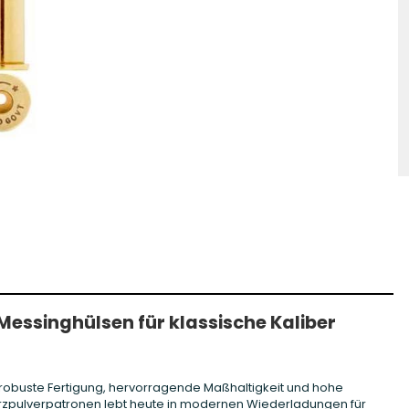
hosse Kurzwaffe
Zündhütchen Small
hosse Langwaffe
Zündhütchen Large
Zündhütchen Sonstige
Messinghülsen für klassische Kaliber
 robuste Fertigung, hervorragende Maßhaltigkeit und hohe
arzpulverpatronen lebt heute in modernen Wiederladungen für