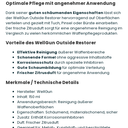
Optimale Pflege mit angenehmer Anwendung
Dank seiner
guten schäumenden Eigenschaften
lässt sich
der WellGun Outside Restorer hervorragend auf Oberflächen
verteilen und gezielt mit Tuch, Pinsel oder Bürste einarbeiten.
Der frische Zitrusduft sorgt für eine angenehmere Reinigung im
Vergleich zu vielen herkömmlichen Waffenpflegeprodukten.
Vorteile des WellGun Outside Restorer
Effektive Reinigung
äußerer Waffenbereiche
Schonende Formel
ohne aggressive Inhaltsstoffe
Korrosionsschutz
durch spezielle Inhibitoren
Gute Schaumbildung
für optimale Verteilung
Frischer Zitrusduft
für angenehme Anwendung
Merkmale / Technische Details
Hersteller: WellGun
Inhalt: 150 ml
Anwendungsbereich: Reinigung äußerer
Waffenoberflächen
Eigenschaften: Schäumend, materialschonend, sicher
Zusatz: Enthält Korrosionsinhibitoren
Duft: Frischer Zitrusduft
Geeignet für: Metall-, Kunststoff- und beschichtete