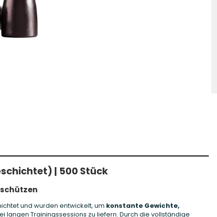
hosse Kurzwaffe
Zündhütchen Small
hosse Langwaffe
Zündhütchen Large
Zündhütchen Sonstige
schichtet) | 500 Stück
tschützen
chtet und wurden entwickelt, um
konstante Gewichte,
i langen Trainingssessions zu liefern. Durch die vollständige