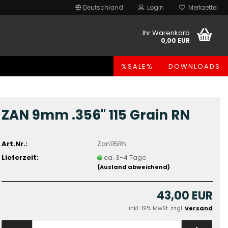
Deutschland
Login
Merkzettel
Ihr Warenkorb
0,00 EUR
%SALE%
DOWNLOADS
ZAN 9mm .356" 115 Grain RN
Art.Nr.:
Zan115RN
Lieferzeit:
ca. 3-4 Tage
(Ausland abweichend)
43,00 EUR
inkl. 19% MwSt. zzgl.
Versand