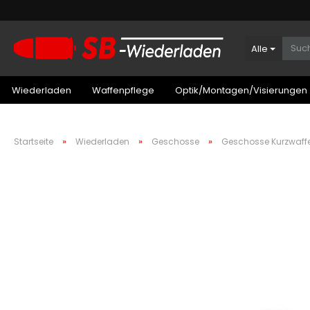
Alle
Wiederladen
Waffenpflege
Optik/Montagen/Visierungen
»
»
»
Startseite
Wiederladen
Geschosse
Geschosse Kurzwaff
Patronenboxen Kurzwaffe