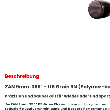
Patronenboxen
Langwaffe
Aufbewahrungsboxen/Sonstige
Boxen
Armanov Dillon Zubehör
Gesc
Dillon Ersatzteile
Gesc
Dillon Matrizen
Dillon Wiederladen
Beschreibung
Double Alpha Academy
Produkte
ZAN 9mm .356" – 115 Grain RN (Polymer-be
Ladepressen
Ladepressen Zubehör
Präzision und Sauberkeit für Wiederlader und Spor
Uniqutek Dillon Zubehör
Die
ZAN 9mm .356" 115 Grain RN
Geschosse sind polymer-beschi
reduzierte Laufverunreinigung und bessere Performance
be