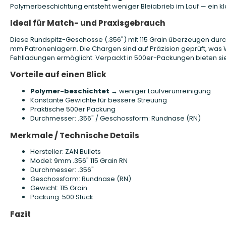
Polymerbeschichtung entsteht weniger Bleiabrieb im Lauf — ein kl
Ideal für Match- und Praxisgebrauch
Diese Rundspitz-Geschosse (.356") mit 115 Grain überzeugen durch
mm Patronenlagern. Die Chargen sind auf Präzision geprüft, wa
Fehlladungen ermöglicht. Verpackt in 500er-Packungen bieten sie 
Vorteile auf einen Blick
Polymer-beschichtet
→ weniger Laufverunreinigung
Konstante Gewichte für bessere Streuung
Praktische 500er Packung
Durchmesser: .356" / Geschossform: Rundnase (RN)
Merkmale / Technische Details
Hersteller: ZAN Bullets
Model: 9mm .356" 115 Grain RN
Durchmesser: .356"
Geschossform: Rundnase (RN)
Gewicht: 115 Grain
Packung: 500 Stück
Fazit