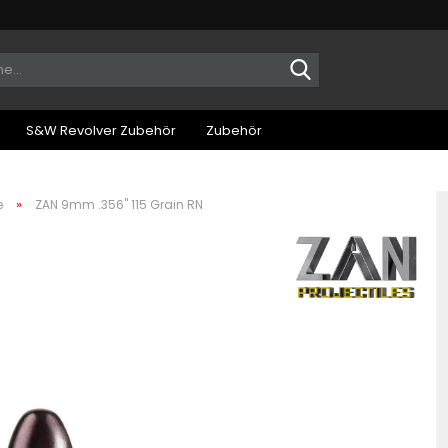
Suche...
S&W Revolver Zubehör
Zubehör
»
e
ZAN 9mm .356" 115 Grain RN