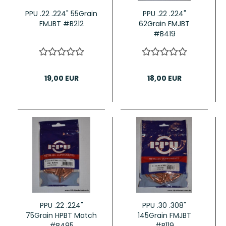
PPU .22 .224" 55Grain
PPU .22 .224"
FMJBT #B212
62Grain FMJBT
#B419
19,00 EUR
18,00 EUR
PPU .22 .224"
PPU .30 .308"
75Grain HPBT Match
145Grain FMJBT
#B495
#B119