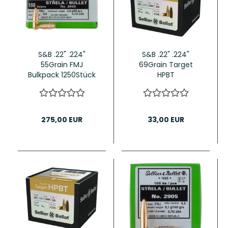
S&B .22" .224"
S&B .22" .224"
55Grain FMJ
69Grain Target
Bulkpack 1250Stück
HPBT
275,00 EUR
33,00 EUR