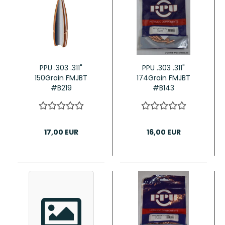
PPU .303 .311"
PPU .303 .311"
150Grain FMJBT
174Grain FMJBT
#B219
#B143
17,00 EUR
16,00 EUR