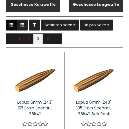
Geschosse Kurzwaffe
Geschosse Langwaffe
FILTER
Sortieren nach
pro Seite
Sortieren nach
96 pro Seite
«
1
2
3
4
»
Lapua 6mm .243"
Lapua 6mm .243"
105Grain Scenar L
105Grain Scenar L
GB542
GB542 Bulk Pack