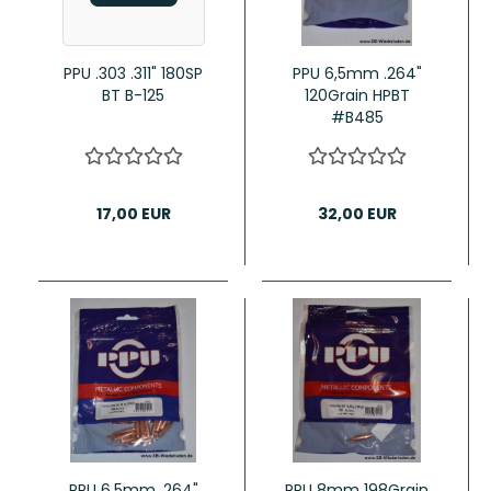
PPU .303 .311" 180SP
PPU 6,5mm .264"
BT B-125
120Grain HPBT
#B485
17,00 EUR
32,00 EUR
PPU 6,5mm .264"
PPU 8mm 198Grain